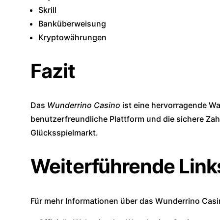
Skrill
Banküberweisung
Kryptowährungen
Fazit
Das
Wunderrino Casino
ist eine hervorragende Wah
benutzerfreundliche Plattform und die sichere Za
Glücksspielmarkt.
Weiterführende Link
Für mehr Informationen über das Wunderrino Casin