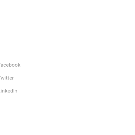
Follow Us
Facebook
Twitter
LinkedIn