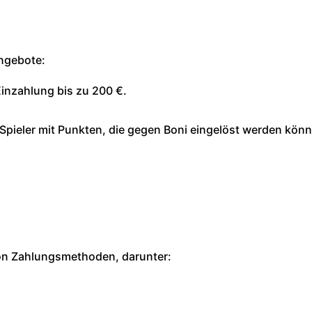
angebote:
inzahlung bis zu 200 €.
pieler mit Punkten, die gegen Boni eingelöst werden könn
von Zahlungsmethoden, darunter: