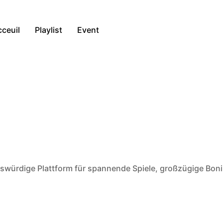
ceuil
Playlist
Event
swürdige Plattform für spannende Spiele, großzügige Boni