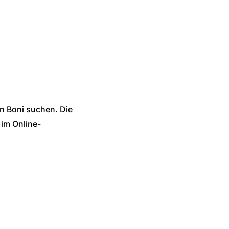
en Boni suchen. Die
 im Online-