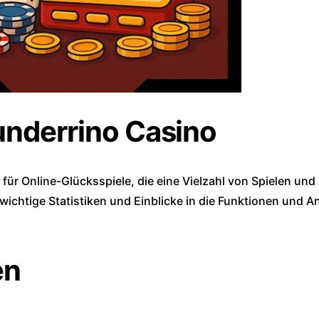
underrino Casino
m für Online-Glücksspiele, die eine Vielzahl von Spielen un
wichtige Statistiken und Einblicke in die Funktionen und 
en