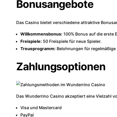
Bonusangebote
Das Casino bietet verschiedene attraktive Bonus
Willkommensbonus:
100% Bonus auf die erste E
Freispiele:
50 Freispiele für neue Spieler.
Treueprogramm:
Belohnungen für regelmäßige S
Zahlungsoptionen
Das Wunderrino Casino akzeptiert eine Vielzahl 
Visa und Mastercard
PayPal