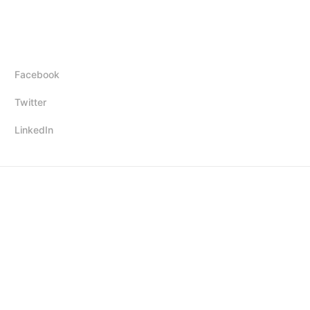
Follow Us
Facebook
Twitter
LinkedIn
© [2024] · designed by ·
the dynamic space