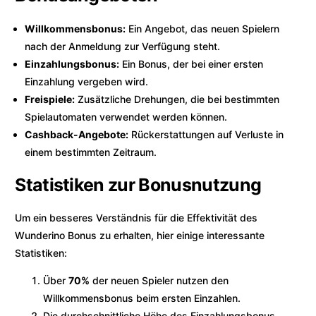
Willkommensbonus:
Ein Angebot, das neuen Spielern
nach der Anmeldung zur Verfügung steht.
Einzahlungsbonus:
Ein Bonus, der bei einer ersten
Einzahlung vergeben wird.
Freispiele:
Zusätzliche Drehungen, die bei bestimmten
Spielautomaten verwendet werden können.
Cashback-Angebote:
Rückerstattungen auf Verluste in
einem bestimmten Zeitraum.
Statistiken zur Bonusnutzung
Um ein besseres Verständnis für die Effektivität des
Wunderino Bonus zu erhalten, hier einige interessante
Statistiken:
Über
70%
der neuen Spieler nutzen den
Willkommensbonus beim ersten Einzahlen.
Die durchschnittliche Höhe des Einzahlungsbonus