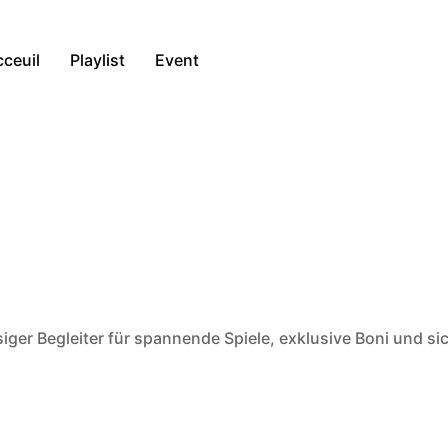
ceuil
Playlist
Event
iger Begleiter für spannende Spiele, exklusive Boni und sich