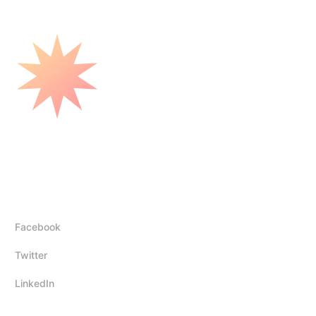
Mounir Elhadj
Follow Us
Facebook
Twitter
LinkedIn