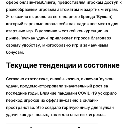
сфере онлайн-гемблинга, предоставляя игрокам доступ к
разнообразным игровым автоматам и азартным играм.
Это казино выросло из легендарного бренда ‘Вулкан’,
который зарекомендовал себя как надежное место для
азартных игр. В условиях жесткой конкуренции на
рынке, ‘вулкан удачи’ привлекает игроков благодаря
своему удобству, многообразию игр и заманчивым
бонусам.
Текущие тенденции и состояние
Согласно статистике, онлайн-казино, включая ‘вулкан
удачи’, продемонстрировали значительный рост за
последние годы. Влияние пандемии COVID-19 ускорило
переход игроков из оффлайн-казино в онлайн-
пространство. Это создало горячую нишу для ‘вулкан
удачи’ как для новых, так и для опытных игроков.