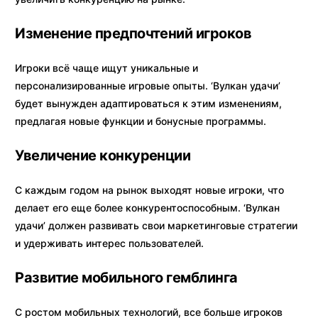
Изменение предпочтений игроков
Игроки всё чаще ищут уникальные и
персонализированные игровые опыты. ‘Вулкан удачи’
будет вынужден адаптироваться к этим изменениям,
предлагая новые функции и бонусные программы.
Увеличение конкуренции
С каждым годом на рынок выходят новые игроки, что
делает его еще более конкурентоспособным. ‘Вулкан
удачи’ должен развивать свои маркетинговые стратегии
и удерживать интерес пользователей.
Развитие мобильного гемблинга
С ростом мобильных технологий, все больше игроков