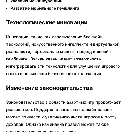
Увеличение конкуренции
Развитие мобильного гемблинга
Технологические инновации
Инновации, такие как использование блокчейн-
технологий, искусственного интеллекта и виртуальной
реальности, кардинально меняют подход к онлайн-
гемблингу. ‘Вулкан удачи’ имеет возможность
интегрировать эти технологии для улучшения игрового
опыта и повышения безопасности транзакций.
Изменение законодательства
Законодательство в области азартных игр продолжает
развиваться. Поддержка легальных онлайн-казино
может привести к увеличению числа игроков и росту
доходов. Однако изменение правил может также
увеличить конкуренцию на рынке.