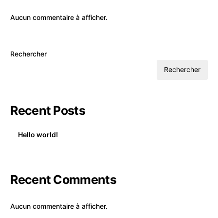
Aucun commentaire à afficher.
Rechercher
Rechercher
Recent Posts
Hello world!
Recent Comments
Aucun commentaire à afficher.