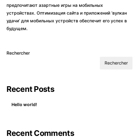
предпочитают азартные игры на мобильных
устройствах. Оптимизация сайта и приложений ‘вулкан
удачи’ для мобильных устройств обеспечит его успех в
будущем.
Rechercher
Rechercher
Recent Posts
Hello world!
Recent Comments