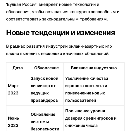
‘Вулкан Россия’ внедряет новые технологии и
обновления, чтобы оставаться конкурентоспособным и
соответствовать законодательным требованиям.
Новые тенденции и изменения
В рамках развития индустрии онлайн-азартных игр
важно выделить несколько ключевых обновлений:
Дата
Обновление
Влияние на индустрию
Запуск новой
Увеличение качества
Март
линии игр от
игрового контента и
2023
ведущих
привлечение новых
провайдеров
пользователей
Повышение уровня
Обновление
Июнь
доверия среди игроков и
системы
2023
снижение числа
безопасности