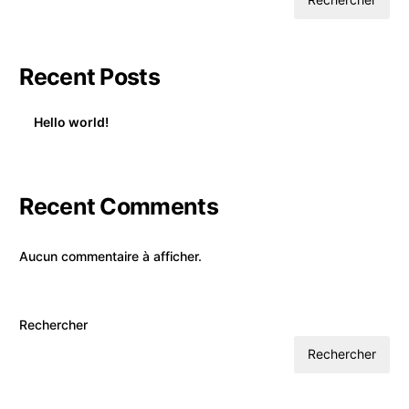
Recent Posts
Hello world!
Recent Comments
Aucun commentaire à afficher.
Rechercher
Rechercher