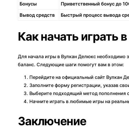
Бонусы
Приветственный бонус до 10
Вывод средств
Быстрый процесс вывода ср
Как начать играть 
Для начала игры в Вулкан Делюкс необходимо з
баланс. Следующие шаги помогут вам в этом:
Перейдите на официальный сайт Вулкан Д
Заполните форму регистрации, указав сво
Выберите подходящий метод пополнения с
Начните играть в любимые игры на реальн
Заключение