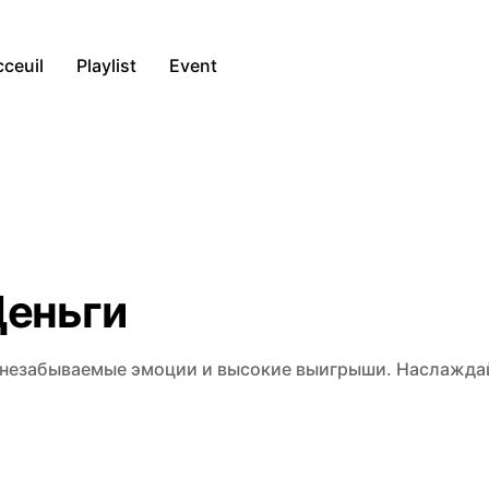
ceuil
Playlist
Event
Деньги
йте незабываемые эмоции и высокие выигрыши. Наслаж