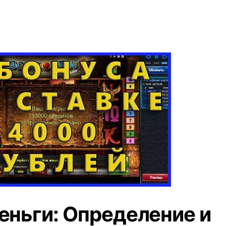
еньги: Определение и