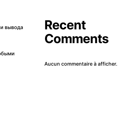
Recent
 и вывода
Comments
любыми
Aucun commentaire à afficher.