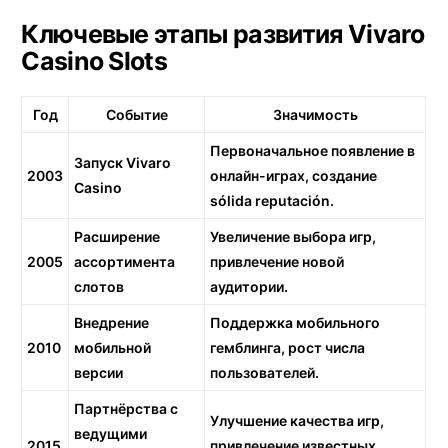
Ключевые этапы развития Vivaro
Casino Slots
Год
Событие
Значимость
Первоначальное появление в
Запуск Vivaro
2003
онлайн-играх, создание
Casino
sólida reputación.
Расширение
Увеличение выбора игр,
2005
ассортимента
привлечение новой
слотов
аудитории.
Внедрение
Поддержка мобильного
2010
мобильной
гемблинга, рост числа
версии
пользователей.
Партнёрства с
Улучшение качества игр,
ведущими
2015
привлечение известных