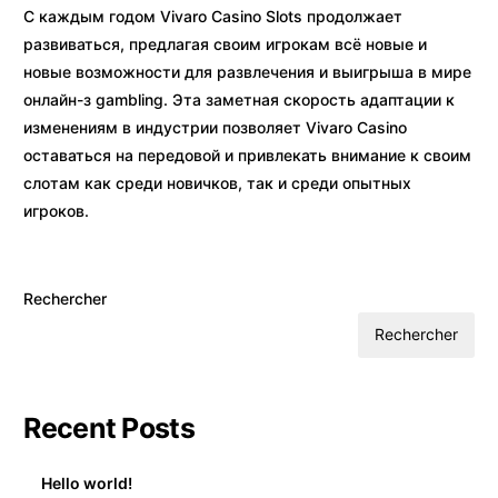
С каждым годом Vivaro Casino Slots продолжает
развиваться, предлагая своим игрокам всё новые и
новые возможности для развлечения и выигрыша в мире
онлайн-з gambling. Эта заметная скорость адаптации к
изменениям в индустрии позволяет Vivaro Casino
оставаться на передовой и привлекать внимание к своим
слотам как среди новичков, так и среди опытных
игроков.
Rechercher
Rechercher
Recent Posts
Hello world!