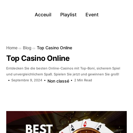
Acceuil
Playlist
Event
Home
Blog
Top Casino Online
Top Casino Online
Entdecken Sie die besten Online-Casinos mit Top-Boni, sicherem Spiel
und unvergleichlichem Spaß. Spielen Sie jetzt und gewinnen Sie groß!
Septembre 9, 2024
2 Min Read
Non classé