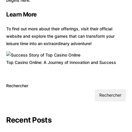
begins here.
Learn More
To find out more about their offerings, visit their
official
website
and explore the games that can transform your
leisure time into an extraordinary adventure!
Top Casino Online: A Journey of Innovation and Success
Rechercher
Rechercher
Recent Posts