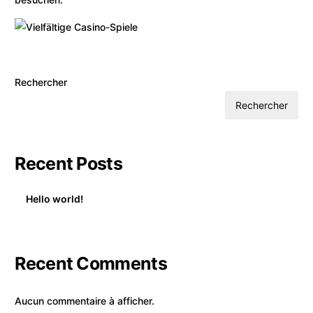
Rechercher
Rechercher
Recent Posts
Hello world!
Recent Comments
Aucun commentaire à afficher.