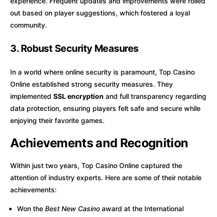
experience. Frequent updates and improvements were rolled
out based on player suggestions, which fostered a loyal
community.
3. Robust Security Measures
In a world where online security is paramount, Top Casino
Online established strong security measures. They
implemented
SSL encryption
and full transparency regarding
data protection, ensuring players felt safe and secure while
enjoying their favorite games.
Achievements and Recognition
Within just two years, Top Casino Online captured the
attention of industry experts. Here are some of their notable
achievements:
Won the
Best New Casino
award at the International