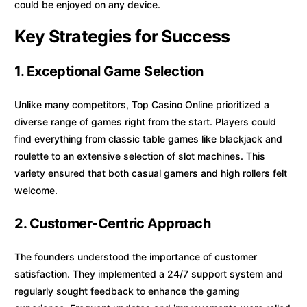
could be enjoyed on any device.
Key Strategies for Success
1. Exceptional Game Selection
Unlike many competitors, Top Casino Online prioritized a
diverse range of games right from the start. Players could
find everything from classic table games like blackjack and
roulette to an extensive selection of slot machines. This
variety ensured that both casual gamers and high rollers felt
welcome.
2. Customer-Centric Approach
The founders understood the importance of customer
satisfaction. They implemented a 24/7 support system and
regularly sought feedback to enhance the gaming