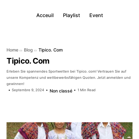
Acceuil
Playlist
Event
Home
Blog
Tipico. Com
Tipico. Com
Erleben Sie spannendes Sportwetten bei Tipico. com! Vertrauen Sie auf
unsere Kompetenz und wettbewerbsfähigen Quoten. Jetzt anmelden und
gewinnen!
Septembre 9, 2024
1 Min Read
Non classé