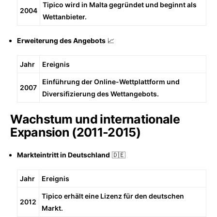
Tipico wird in Malta gegründet und beginnt als
2004
Wettanbieter.
Erweiterung des Angebots
📈
Jahr
Ereignis
Einführung der Online-Wettplattform und
2007
Diversifizierung des Wettangebots.
Wachstum und internationale
Expansion (2011-2015)
Markteintritt in Deutschland
🇩🇪
Jahr
Ereignis
Tipico erhält eine Lizenz für den deutschen
2012
Markt.