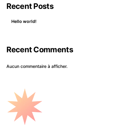
Recent Posts
Hello world!
Recent Comments
Aucun commentaire à afficher.
Mounir Elhadj