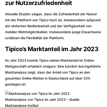
zur Nutzerzufriedenheit
Aktuelle Studien zeigen, dass die Zufriedenheit der Nutzer
mit der Plattform von Tipico hoch ist, insbesondere aufgrund
der einfachen Bedienbarkeit und der Verfügbarkeit von
mobilen Wettmöglichkeiten. Insbesondere junge Erwachsene
schätzen die Flexibilität der Plattform.
Tipico’s Marktanteil im Jahr 2023
Im Jahr 2023 konnte Tipico seinen Marktanteil im Online-
Wettgeschäft erheblich steigern. Eine kürzlich durchgeführte
Marktanalyse zeigt, dass der Anteil von Tipico an den
gesamten Online-Wetten in Deutschland auf über 20%
gestiegen ist.
Marktanalyse von Tipico im Jahr 2023 – Quelle:
Marktanalyse Institut