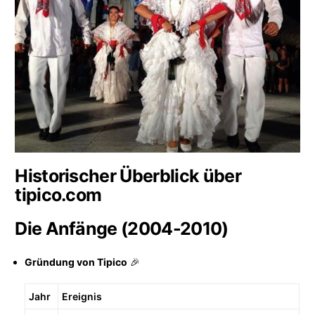
Historischer Überblick über
tipico.com
Die Anfänge (2004-2010)
Gründung von Tipico
🎉
Jahr
Ereignis