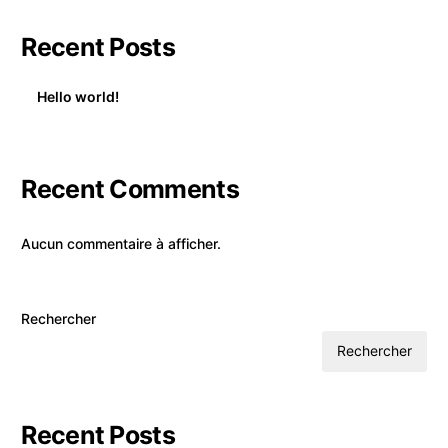
Recent Posts
Hello world!
Recent Comments
Aucun commentaire à afficher.
Rechercher
Rechercher
Recent Posts