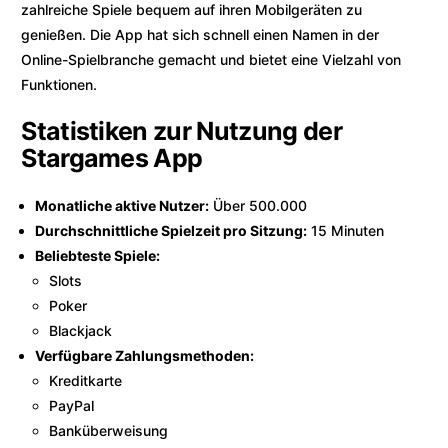
zahlreiche Spiele bequem auf ihren Mobilgeräten zu
genießen. Die App hat sich schnell einen Namen in der
Online-Spielbranche gemacht und bietet eine Vielzahl von
Funktionen.
Statistiken zur Nutzung der
Stargames App
Monatliche aktive Nutzer:
Über 500.000
Durchschnittliche Spielzeit pro Sitzung:
15 Minuten
Beliebteste Spiele:
Slots
Poker
Blackjack
Verfügbare Zahlungsmethoden:
Kreditkarte
PayPal
Banküberweisung