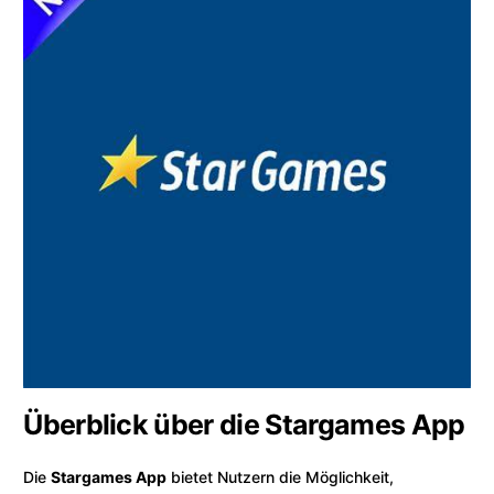
Überblick über die Stargames App
Die
Stargames App
bietet Nutzern die Möglichkeit,