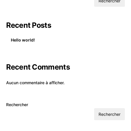
Rechercher
Recent Posts
Hello world!
Recent Comments
Aucun commentaire à afficher.
Rechercher
Rechercher