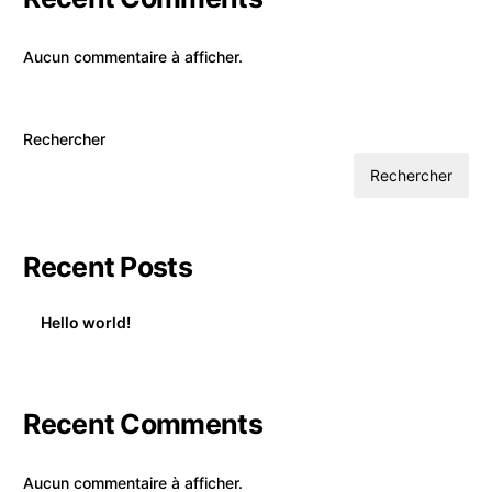
Aucun commentaire à afficher.
Rechercher
Rechercher
Recent Posts
Hello world!
Recent Comments
Aucun commentaire à afficher.