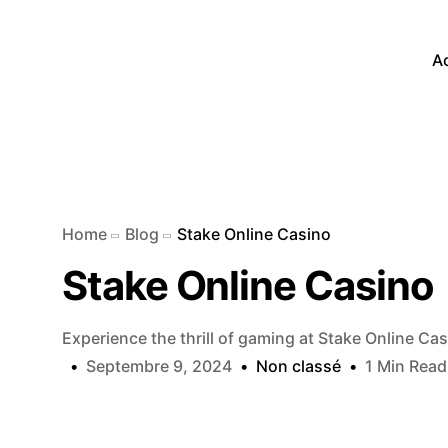
Ac
Home
Blog
Stake Online Casino
Stake Online Casino
Experience the thrill of gaming at Stake Online Cas
Septembre 9, 2024
Non classé
1 Min Read