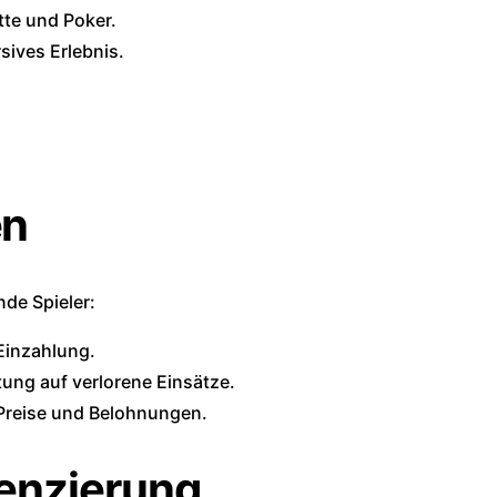
tte und Poker.
sives Erlebnis.
en
nde Spieler:
 Einzahlung.
ng auf verlorene Einsätze.
Preise und Belohnungen.
zenzierung