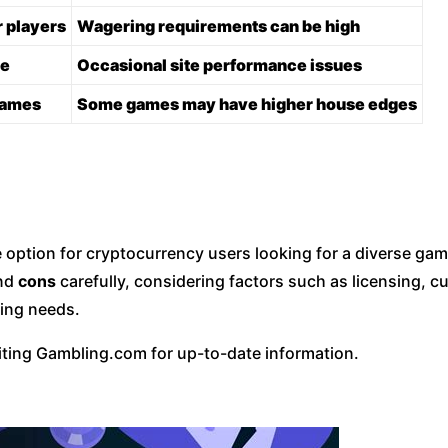
r players
Wagering requirements can be high
ce
Occasional site performance issues
games
Some games may have higher house edges
e option for cryptocurrency users looking for a diverse ga
nd
cons
carefully, considering factors such as licensing, 
ming needs.
iting
Gambling.com
for up-to-date information.