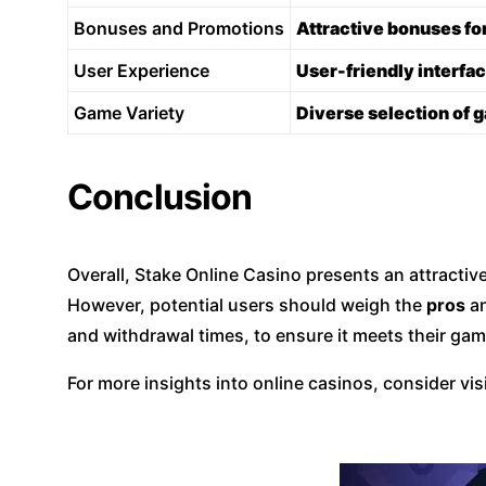
Bonuses and Promotions
Attractive bonuses fo
User Experience
User-friendly interfa
Game Variety
Diverse selection of 
Conclusion
Overall, Stake Online Casino presents an attractiv
However, potential users should weigh the
pros
a
and withdrawal times, to ensure it meets their ga
For more insights into online casinos, consider vis