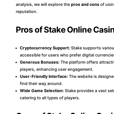
analysis, we will explore the
pros and cons
of usin
reputation.
Pros of Stake Online Casi
Cryptocurrency Support:
Stake supports various
accessible for users who prefer digital currencie
Generous Bonuses:
The platform offers attrac
players, enhancing user engagement.
User-Friendly Interface:
The website is designed
find their way around.
Wide Game Selection:
Stake provides a vast sel
catering to all types of players.