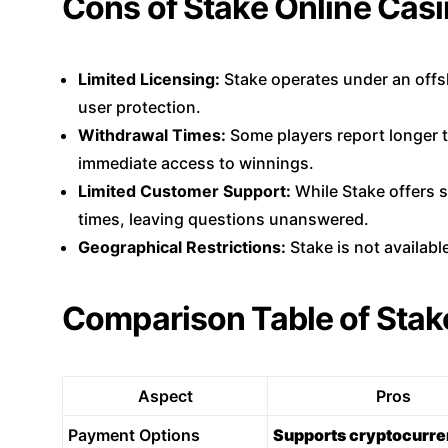
Cons of Stake Online Cas
Limited Licensing:
Stake operates under an offs
user protection.
Withdrawal Times:
Some players report longer t
immediate access to winnings.
Limited Customer Support:
While Stake offers 
times, leaving questions unanswered.
Geographical Restrictions:
Stake is not availabl
Comparison Table of Stak
Aspect
Pros
Payment Options
Supports cryptocurre