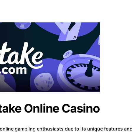
Stake Online Casino
nline gambling enthusiasts due to its unique features and 