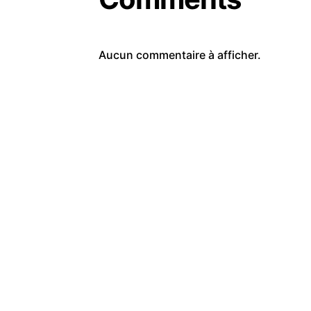
Aucun commentaire à afficher.