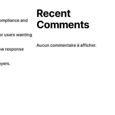
Recent
compliance and
Comments
or users wanting
Aucun commentaire à afficher.
low response
ayers.