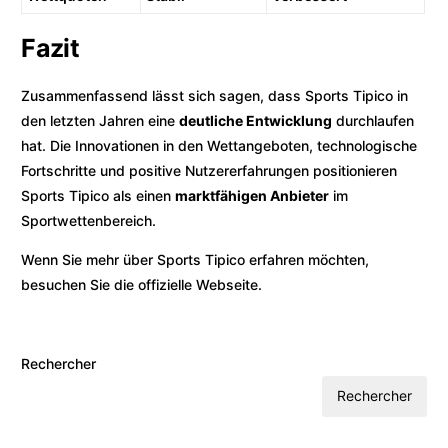
Fazit
Zusammenfassend lässt sich sagen, dass Sports Tipico in
den letzten Jahren eine
deutliche Entwicklung
durchlaufen
hat. Die Innovationen in den Wettangeboten, technologische
Fortschritte und positive Nutzererfahrungen positionieren
Sports Tipico als einen
marktfähigen Anbieter
im
Sportwettenbereich.
Wenn Sie mehr über Sports Tipico erfahren möchten,
besuchen Sie die
offizielle Webseite
.
Rechercher
Rechercher