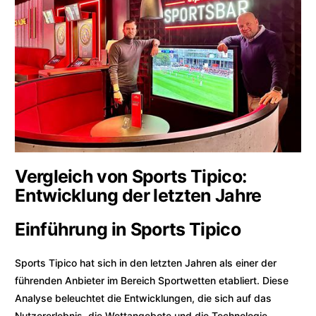
Vergleich von Sports Tipico:
Entwicklung der letzten Jahre
Einführung in Sports Tipico
Sports Tipico hat sich in den letzten Jahren als einer der
führenden Anbieter im Bereich Sportwetten etabliert. Diese
Analyse beleuchtet die Entwicklungen, die sich auf das
Nutzererlebnis, die Wettangebote und die Technologie