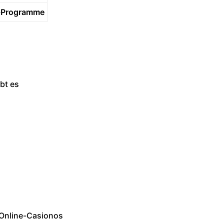
k-Programme
bt es
Online-Casionos