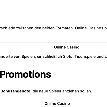
rschiede zwischen den beiden Formaten. Online-Casinos bie
Online Casino
nderte von Spielen, einschließlich Slots, Tischspiele und L
Promotions
n
Bonusangebote
, die neue Spieler anziehen sollen.
Online Casino