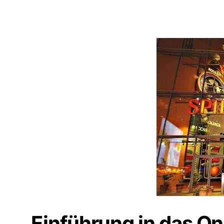
Einführung in das O