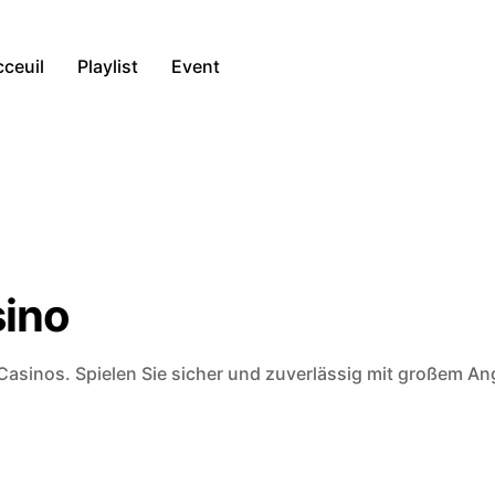
ceuil
Playlist
Event
sino
Casinos. Spielen Sie sicher und zuverlässig mit großem A