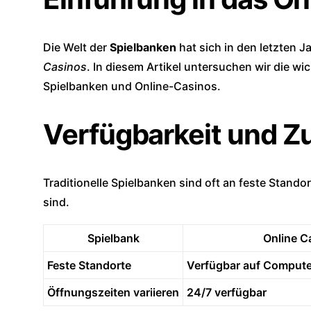
Die Welt der
Spielbanken
hat sich in den letzten
Casinos
. In diesem Artikel untersuchen wir die w
Spielbanken und Online-Casinos.
Verfügbarkeit und 
Traditionelle Spielbanken sind oft an feste Stand
sind.
Spielbank
Online C
Feste Standorte
Verfügbar auf Compute
Öffnungszeiten variieren
24/7 verfügbar