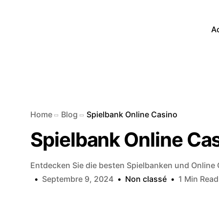
Ac
Home
Blog
Spielbank Online Casino
Spielbank Online Ca
Entdecken Sie die besten Spielbanken und Online 
Septembre 9, 2024
Non classé
1 Min Read