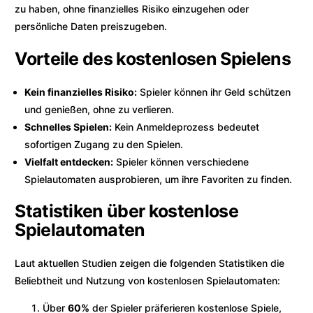
zu haben, ohne finanzielles Risiko einzugehen oder
persönliche Daten preiszugeben.
Vorteile des kostenlosen Spielens
Kein finanzielles Risiko:
Spieler können ihr Geld schützen
und genießen, ohne zu verlieren.
Schnelles Spielen:
Kein Anmeldeprozess bedeutet
sofortigen Zugang zu den Spielen.
Vielfalt entdecken:
Spieler können verschiedene
Spielautomaten ausprobieren, um ihre Favoriten zu finden.
Statistiken über kostenlose
Spielautomaten
Laut aktuellen Studien zeigen die folgenden Statistiken die
Beliebtheit und Nutzung von kostenlosen Spielautomaten:
Über
60%
der Spieler präferieren kostenlose Spiele,