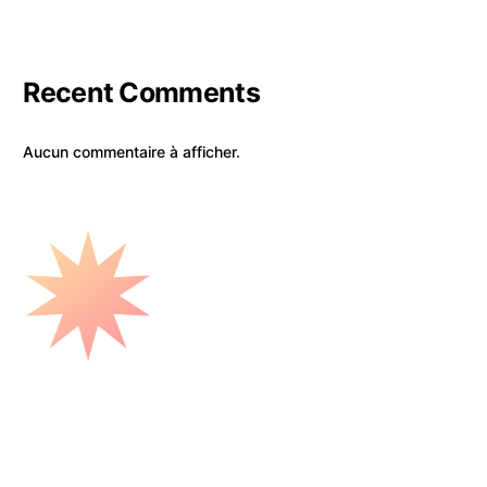
Recent Comments
Aucun commentaire à afficher.
Mounir Elhadj
Follow Us