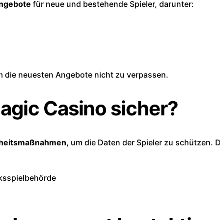
ngebote
für neue und bestehende Spieler, darunter:
m die neuesten Angebote nicht zu verpassen.
 Magic Casino sicher?
rheitsmaßnahmen
, um die Daten der Spieler zu schützen.
ksspielbehörde