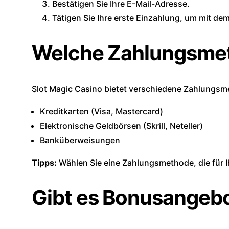
Bestätigen Sie Ihre E-Mail-Adresse.
Tätigen Sie Ihre erste Einzahlung, um mit de
Welche Zahlungsmet
Slot Magic Casino bietet verschiedene Zahlungsm
Kreditkarten (Visa, Mastercard)
Elektronische Geldbörsen (Skrill, Neteller)
Banküberweisungen
Tipps:
Wählen Sie eine Zahlungsmethode, die für I
Gibt es Bonusangebo