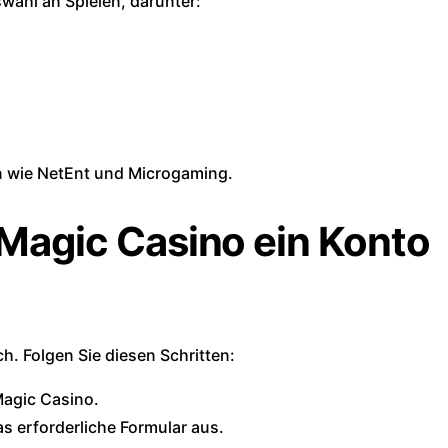
swahl an Spielen, darunter:
n wie
NetEnt
und
Microgaming
.
 Magic Casino ein Konto
ch. Folgen Sie diesen Schritten:
Magic Casino.
das erforderliche Formular aus.