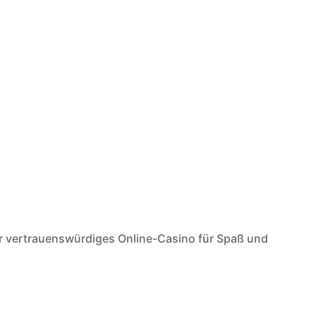
Ihr vertrauenswürdiges Online-Casino für Spaß und