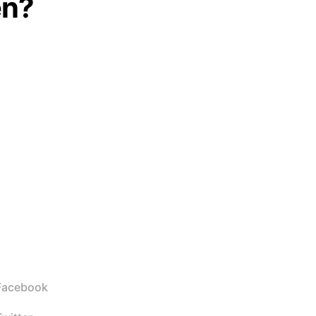
en?
Follow Us
Facebook