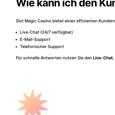
Wie kann ich den Ku
Slot Magic Casino bietet einen effizienten Kunden
Live-Chat (24/7 verfügbar)
E-Mail-Support
Telefonischer Support
Für schnelle Antworten nutzen Sie den
Live-Chat
,