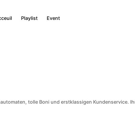
ceuil
Playlist
Event
elautomaten, tolle Boni und erstklassigen Kundenservice. 