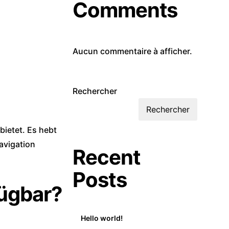
Comments
Aucun commentaire à afficher.
Rechercher
Rechercher
ietet. Es hebt
avigation
Recent
Posts
fügbar?
Hello world!