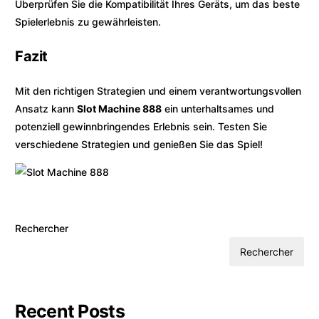
Überprüfen Sie die Kompatibilität Ihres Geräts, um das beste
Spielerlebnis zu gewährleisten.
Fazit
Mit den richtigen Strategien und einem verantwortungsvollen
Ansatz kann
Slot Machine 888
ein unterhaltsames und
potenziell gewinnbringendes Erlebnis sein. Testen Sie
verschiedene Strategien und genießen Sie das Spiel!
Rechercher
Rechercher
Recent Posts