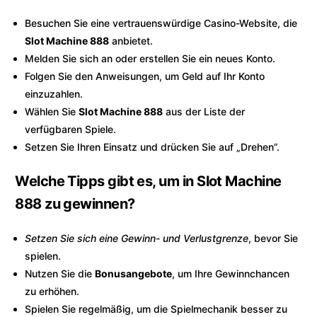
Besuchen Sie eine vertrauenswürdige Casino-Website, die
Slot Machine 888
anbietet.
Melden Sie sich an oder erstellen Sie ein neues Konto.
Folgen Sie den Anweisungen, um Geld auf Ihr Konto
einzuzahlen.
Wählen Sie
Slot Machine 888
aus der Liste der
verfügbaren Spiele.
Setzen Sie Ihren Einsatz und drücken Sie auf „Drehen”.
Welche Tipps gibt es, um in Slot Machine
888 zu gewinnen?
Setzen Sie sich eine Gewinn- und Verlustgrenze
, bevor Sie
spielen.
Nutzen Sie die
Bonusangebote
, um Ihre Gewinnchancen
zu erhöhen.
Spielen Sie regelmäßig, um die Spielmechanik besser zu