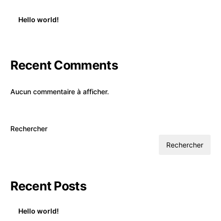
Hello world!
Recent Comments
Aucun commentaire à afficher.
Rechercher
Rechercher
Recent Posts
Hello world!