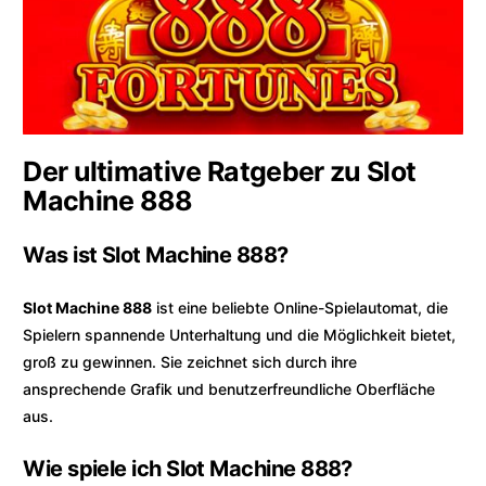
Der ultimative Ratgeber zu Slot
Machine 888
Was ist Slot Machine 888?
Slot Machine 888
ist eine beliebte Online-Spielautomat, die
Spielern spannende Unterhaltung und die Möglichkeit bietet,
groß zu gewinnen. Sie zeichnet sich durch ihre
ansprechende Grafik und benutzerfreundliche Oberfläche
aus.
Wie spiele ich Slot Machine 888?