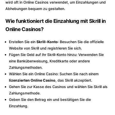
wird oft in Online Casinos verwendet, um Einzahlungen und
Abhebungen bequem zu gestalten.
Wie funktioniert die Einzahlung mit Skrill in
Online Casinos?
Erstellen Sie ein
Skrill-Konto
: Besuchen Sie die offizielle
Website von Skrill und registrieren Sie sich.
Fügen Sie Geld auf Ihr Skrill-Konto hinzu: Verwenden Sie
eine Banküberweisung, Kreditkarte oder andere
Zahlungsmethoden.
Wählen Sie ein Online Casino: Suchen Sie nach einem
lizenzierten Online Casino
, das Skrill akzeptiert.
Gehen Sie zur Kasse des Casinos und wählen Sie Skrill als
Zahlungsmethode.
Geben Sie den Betrag ein und bestätigen Sie die
Einzahlung.