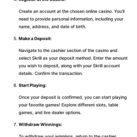
Create an account at the chosen online casino. You’ll
need to provide personal information, including your
name, address, and date of birth.
Make a Deposit:
Navigate to the cashier section of the casino and
select Skrill as your deposit method. Enter the amount
you wish to deposit, along with your Skrill account
details. Confirm the transaction.
Start Playing:
Once your deposit is confirmed, you can start playing
your favorite games! Explore different slots, table
games, and live dealer options.
Withdraw Winnings:
To withdraw your winnings, return to the cashier,