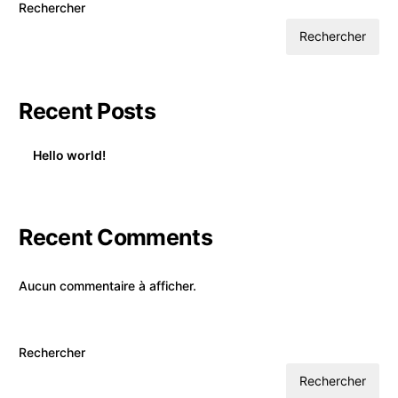
Rechercher
Rechercher
Recent Posts
Hello world!
Recent Comments
Aucun commentaire à afficher.
Rechercher
Rechercher