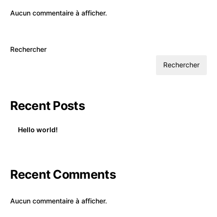
Aucun commentaire à afficher.
Rechercher
Rechercher
Recent Posts
Hello world!
Recent Comments
Aucun commentaire à afficher.