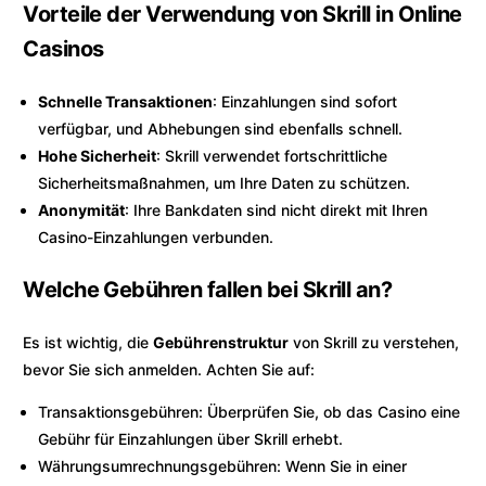
Vorteile der Verwendung von Skrill in Online
Casinos
Schnelle Transaktionen
: Einzahlungen sind sofort
verfügbar, und Abhebungen sind ebenfalls schnell.
Hohe Sicherheit
: Skrill verwendet fortschrittliche
Sicherheitsmaßnahmen, um Ihre Daten zu schützen.
Anonymität
: Ihre Bankdaten sind nicht direkt mit Ihren
Casino-Einzahlungen verbunden.
Welche Gebühren fallen bei Skrill an?
Es ist wichtig, die
Gebührenstruktur
von Skrill zu verstehen,
bevor Sie sich anmelden. Achten Sie auf:
Transaktionsgebühren: Überprüfen Sie, ob das Casino eine
Gebühr für Einzahlungen über Skrill erhebt.
Währungsumrechnungsgebühren: Wenn Sie in einer