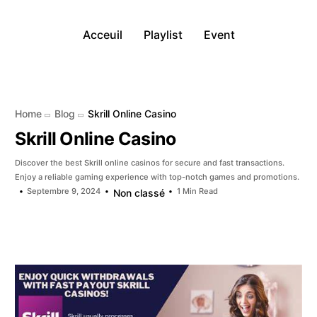
Acceuil
Playlist
Event
Home
Blog
Skrill Online Casino
Skrill Online Casino
Discover the best Skrill online casinos for secure and fast transactions.
Enjoy a reliable gaming experience with top-notch games and promotions.
Septembre 9, 2024
1 Min Read
Non classé