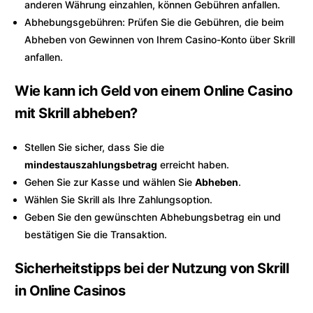
anderen Währung einzahlen, können Gebühren anfallen.
Abhebungsgebühren: Prüfen Sie die Gebühren, die beim
Abheben von Gewinnen von Ihrem Casino-Konto über Skrill
anfallen.
Wie kann ich Geld von einem Online Casino
mit Skrill abheben?
Stellen Sie sicher, dass Sie die
mindestauszahlungsbetrag
erreicht haben.
Gehen Sie zur Kasse und wählen Sie
Abheben
.
Wählen Sie Skrill als Ihre Zahlungsoption.
Geben Sie den gewünschten Abhebungsbetrag ein und
bestätigen Sie die Transaktion.
Sicherheitstipps bei der Nutzung von Skrill
in Online Casinos