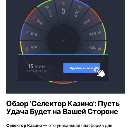
Обзор ‘Селектор Казино’: Пусть
Удача Будет на Вашей Стороне
Селектор Казино
— это уникальная платформа для