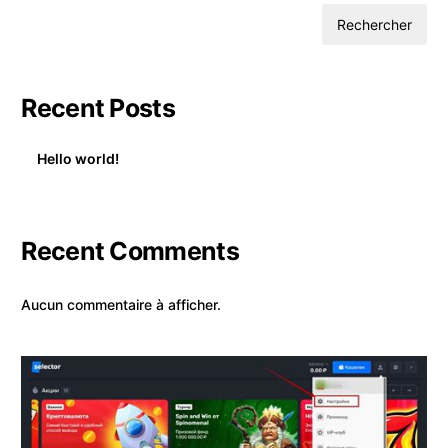
Rechercher
Recent Posts
Hello world!
Recent Comments
Aucun commentaire à afficher.