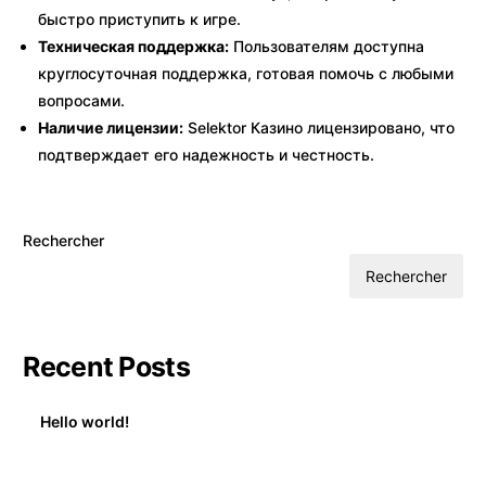
быстро приступить к игре.
Техническая поддержка:
Пользователям доступна
круглосуточная поддержка, готовая помочь с любыми
вопросами.
Наличие лицензии:
Selektor Казино лицензировано, что
подтверждает его надежность и честность.
Rechercher
Rechercher
Recent Posts
Hello world!