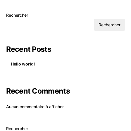
Rechercher
Rechercher
Recent Posts
Hello world!
Recent Comments
Aucun commentaire à afficher.
Rechercher