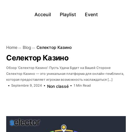
Acceuil
Playlist
Event
Home
Blog
Селектор Казино
Селектор Казино
Обзор ‘Селектор Казино’: Пусть Удача Будет на Вашей Стороне
Селектор Казино — это уникальная платформа для онлайн-гемблинга,
которая предоставляет игрокам возможность наслаждаться […]
Septembre 9, 2024
1 Min Read
Non classé