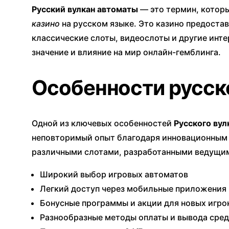
Русский вулкан автоматы
— это термин, которы
казино
на русском языке. Это казино предоста
классические слоты, видеослоты и другие инте
значение и влияние на мир онлайн-гемблинга.
Особенности русск
Одной из ключевых особенностей
Русского вул
неповторимый опыт благодаря инновационным 
различными слотами, разработанными ведущи
Широкий выбор игровых автоматов
Легкий доступ через мобильные приложения
Бонусные программы и акции для новых игро
Разнообразные методы оплаты и вывода сред