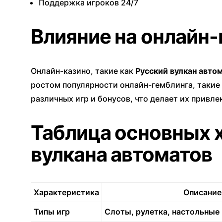
Поддержка игроков 24/7
Влияние на онлайн
Онлайн-казино, такие как
Русский вулкан авто
ростом популярности онлайн-гемблинга, таки
различных игр и бонусов, что делает их привл
Таблица основных 
вулкана автоматов
Характеристика
Описание
Типы игр
Слоты, рулетка, настольные