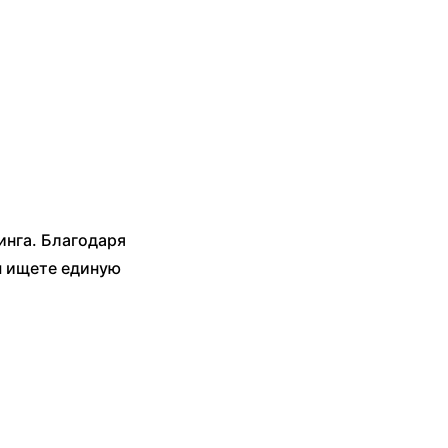
инга. Благодаря
ы ищете единую
Follow Us