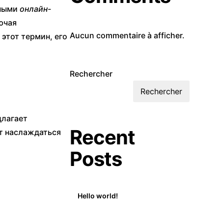
рными
онлайн-
ючая
Aucun commentaire à afficher.
этот термин, его
Rechercher
Rechercher
длагает
Recent
т наслаждаться
Posts
Hello world!