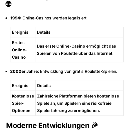
🌐
1994:
Online-Casinos werden legalisiert.
Ereignis
Details
Erstes
Das erste Online-Casino ermöglicht das
Online-
Spielen von Roulette über das Internet.
Casino
2000er Jahre:
Entwicklung von gratis Roulette-Spielen.
Ereignis
Details
Kostenlose
Zahlreiche Plattformen bieten kostenlose
Spiel-
Spiele an, um Spielern eine risikofreie
Optionen
Spielerfahrung zu ermöglichen.
Moderne Entwicklungen 🎉