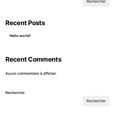
Rechercher
Recent Posts
Hello world!
Recent Comments
Aucun commentaire à afficher.
Rechercher
Rechercher