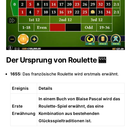
Der Ursprung von Roulette 🎰
1655:
Das französische Roulette wird erstmals erwähnt.
Ereignis
Details
In einem Buch von Blaise Pascal wird das
Erste
Roulette-Spiel erwähnt, das eine
Erwähnung
Kombination aus bestehenden
Glücksspieltraditionen ist.