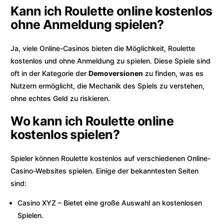
Kann ich Roulette online kostenlos
ohne Anmeldung spielen?
Ja, viele Online-Casinos bieten die Möglichkeit, Roulette
kostenlos und ohne Anmeldung zu spielen. Diese Spiele sind
oft in der Kategorie der
Demoversionen
zu finden, was es
Nutzern ermöglicht, die Mechanik des Spiels zu verstehen,
ohne echtes Geld zu riskieren.
Wo kann ich Roulette online
kostenlos spielen?
Spieler können Roulette kostenlos auf verschiedenen Online-
Casino-Websites spielen. Einige der bekanntesten Seiten
sind:
Casino XYZ
– Bietet eine große Auswahl an kostenlosen
Spielen.