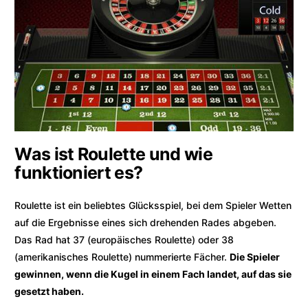
Was ist Roulette und wie
funktioniert es?
Roulette ist ein beliebtes Glücksspiel, bei dem Spieler Wetten
auf die Ergebnisse eines sich drehenden Rades abgeben.
Das Rad hat 37 (europäisches Roulette) oder 38
(amerikanisches Roulette) nummerierte Fächer.
Die Spieler
gewinnen, wenn die Kugel in einem Fach landet, auf das sie
gesetzt haben.