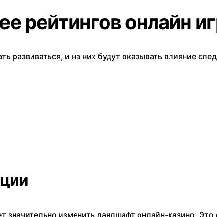
е рейтингов онлайн иг
ть развиваться, и на них будут оказывать влияние сл
ации
ет значительно изменить ландшафт онлайн-казино. Это