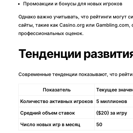
Промоакции и бонусы для новых игроков
Однако важно учитывать, что рейтинги могут с
сайты, такие как
Casino.org
или
Gambling.com
,
профессиональных оценок.
Тенденции развития
Современные тенденции показывают, что рейти
Показатель
Текущее значе
Количество активных игроков
5 миллионов
Средний объем ставок
{$20} за игру
Число новых игр в месяц
50