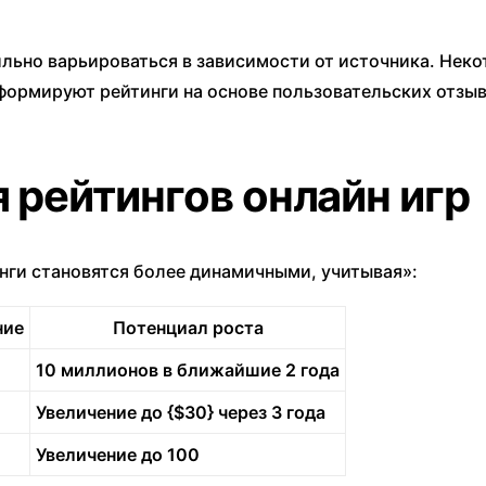
ильно варьироваться в зависимости от источника. Нек
 формируют рейтинги на основе пользовательских отзыв
 рейтингов онлайн игр
нги становятся более динамичными, учитывая»:
ние
Потенциал роста
10 миллионов в ближайшие 2 года
Увеличение до {$30} через 3 года
Увеличение до 100