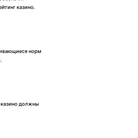
ейтинг казино.
живающиеся норм
.
н-казино должны