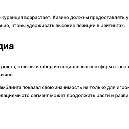
онкуренция возрастает. Казино должны предоставлять 
ие, чтобы удерживать высокие позиции в рейтингах.
диа
роков, отзывы и rating из социальных платформ станов
азино.
емблинга показал свою значимость не только для игрок
овациями это сегмент может продолжать расти и разви