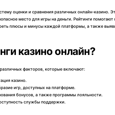
стему оценки и сравнения различных онлайн-казино. Э
зопасное место для игры на деньги. Рейтинги помогают
треть плюсы и минусы каждой платформы, а также выяв
нги казино онлайн?
 различных факторов, которые включают:
ация казино.
разие игр, доступных на платформе.
зования бонусов, а также программы лояльности.
оступность службы поддержки.