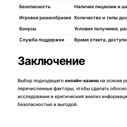
Безопасность
Наличие лицензии и ш
Игровое разнообразие
Количество и типы до
Бонусы
Условия получения, р
Служба поддержки
Время ответа, доступ
Заключение
Выбор подходящего
онлайн-казино
на основе р
перечисленные факторы, чтобы сделать обосно
исследование и критический анализ информац
безопасностью и выгодой.