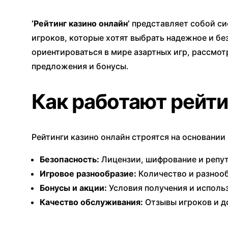
‘Рейтинг казино онлайн’
представляет собой си
игроков, которые хотят выбрать надежное и бе
ориентироваться в мире азартных игр, рассмо
предложения и бонусы.
Как работают рейти
Рейтинги казино онлайн строятся на основании
Безопасность:
Лицензии, шифрование и репут
Игровое разнообразие:
Количество и разнооб
Бонусы и акции:
Условия получения и исполь
Качество обслуживания:
Отзывы игроков и д