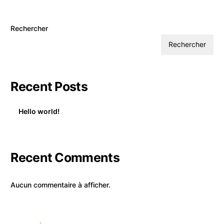
Rechercher
Rechercher
Recent Posts
Hello world!
Recent Comments
Aucun commentaire à afficher.