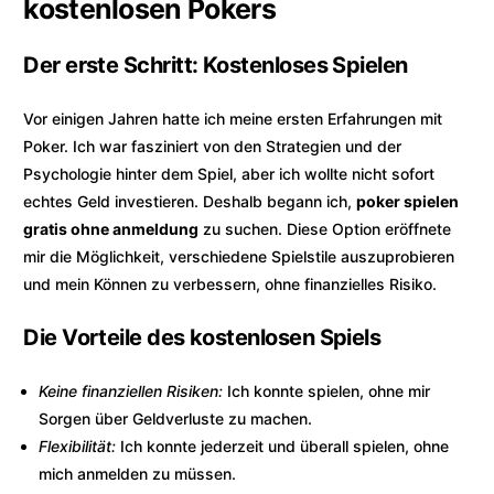
kostenlosen Pokers
Der erste Schritt: Kostenloses Spielen
Vor einigen Jahren hatte ich meine ersten Erfahrungen mit
Poker. Ich war fasziniert von den Strategien und der
Psychologie hinter dem Spiel, aber ich wollte nicht sofort
echtes Geld investieren. Deshalb begann ich,
poker spielen
gratis ohne anmeldung
zu suchen. Diese Option eröffnete
mir die Möglichkeit, verschiedene Spielstile auszuprobieren
und mein Können zu verbessern, ohne finanzielles Risiko.
Die Vorteile des kostenlosen Spiels
Keine finanziellen Risiken:
Ich konnte spielen, ohne mir
Sorgen über Geldverluste zu machen.
Flexibilität:
Ich konnte jederzeit und überall spielen, ohne
mich anmelden zu müssen.