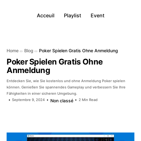
Acceuil
Playlist
Event
Home
Blog
Poker Spielen Gratis Ohne Anmeldung
Poker Spielen Gratis Ohne
Anmeldung
Entdecken Sie, wie Sie kostenlos und ohne Anmeldung Poker spielen
können. Genießen Sie spannendes Gameplay und verbessern Sie Ihre
Fähigkeiten in einer sicheren Umgebung.
Septembre 9, 2024
2 Min Read
Non classé