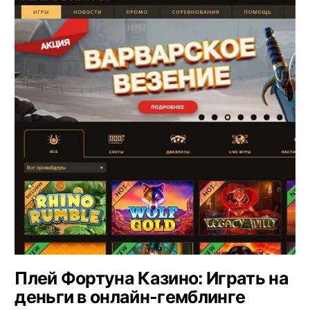
Плей Фортуна Казино: Играть на
деньги в онлайн-гемблинге