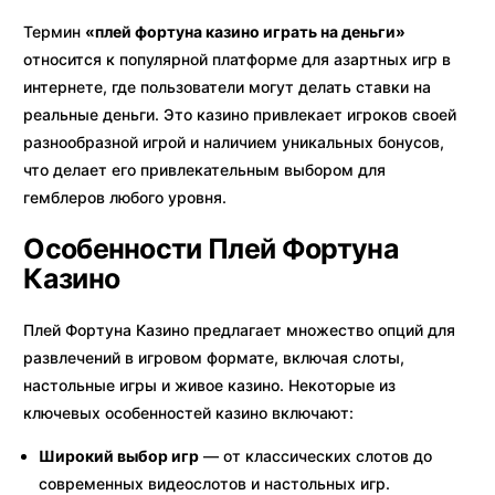
Термин
«плей фортуна казино играть на деньги»
относится к популярной платформе для азартных игр в
интернете, где пользователи могут делать ставки на
реальные деньги. Это казино привлекает игроков своей
разнообразной игрой и наличием уникальных бонусов,
что делает его привлекательным выбором для
гемблеров любого уровня.
Особенности Плей Фортуна
Казино
Плей Фортуна Казино предлагает множество опций для
развлечений в игровом формате, включая слоты,
настольные игры и живое казино. Некоторые из
ключевых особенностей казино включают:
Широкий выбор игр
— от классических слотов до
современных видеослотов и настольных игр.