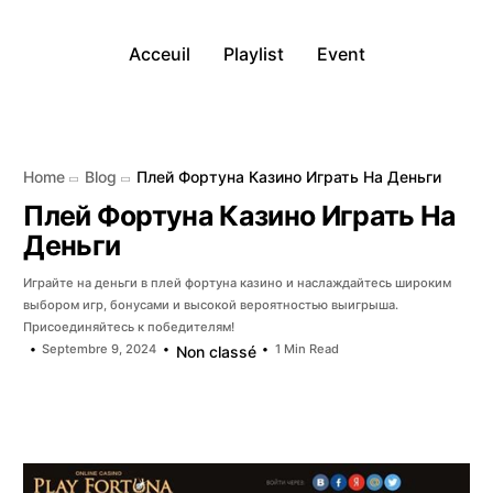
Acceuil
Playlist
Event
Home
Blog
Плей Фортуна Казино Играть На Деньги
Плей Фортуна Казино Играть На
Деньги
Играйте на деньги в плей фортуна казино и наслаждайтесь широким
выбором игр, бонусами и высокой вероятностью выигрыша.
Присоединяйтесь к победителям!
Septembre 9, 2024
1 Min Read
Non classé