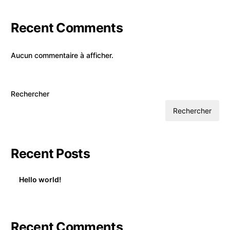
Recent Comments
Aucun commentaire à afficher.
Rechercher
Rechercher
Recent Posts
Hello world!
Recent Comments