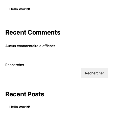
Hello world!
Recent Comments
Aucun commentaire à afficher.
Rechercher
Rechercher
Recent Posts
Hello world!