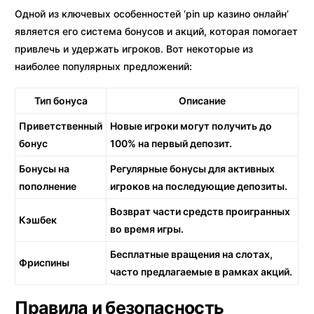
Одной из ключевых особенностей ‘pin up казино онлайн’
является его система бонусов и акций, которая помогает
привлечь и удержать игроков. Вот некоторые из
наиболее популярных предложений:
Тип бонуса
Описание
Приветственный
Новые игроки могут получить до
бонус
100% на первый депозит.
Бонусы на
Регулярные бонусы для активных
пополнение
игроков на последующие депозиты.
Возврат части средств проигранных
Кэшбек
во время игры.
Бесплатные вращения на слотах,
Фриспины
часто предлагаемые в рамках акций.
Правила и безопасность