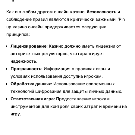
Как и в любом другом онлайн-казино,
безопасность
и
соблюдение правил являются критически важными. ‘Pin
up казино онлайн’ придерживается следующих
принципов:
Лицензирование:
Казино должно иметь лицензии от
авторитетных регуляторов, что гарантирует
надежность.
Прозрачность:
Информация о правилах игры и
условиях использования доступна игрокам.
Обработка данных:
Использование современных
технологий шифрования для защиты личных данных.
Ответственная игра:
Предоставление игрокам
инструментов для контроля своих затрат и времени на
игру.