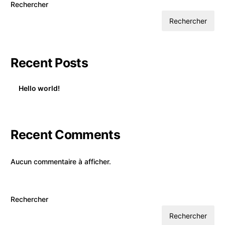
Rechercher
Rechercher
Recent Posts
Hello world!
Recent Comments
Aucun commentaire à afficher.
Rechercher
Rechercher