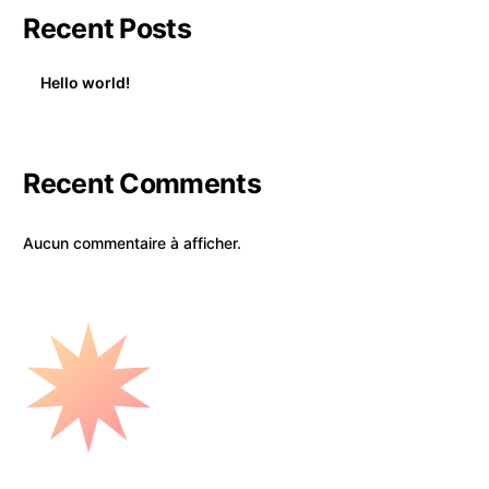
Recent Posts
Hello world!
Recent Comments
Aucun commentaire à afficher.
Mounir Elhadj