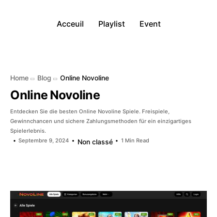
Acceuil
Playlist
Event
Home
Blog
Online Novoline
Online Novoline
Entdecken Sie die besten Online Novoline Spiele. Freispiele,
Gewinnchancen und sichere Zahlungsmethoden für ein einzigartiges
Spielerlebnis.
Septembre 9, 2024
1 Min Read
Non classé