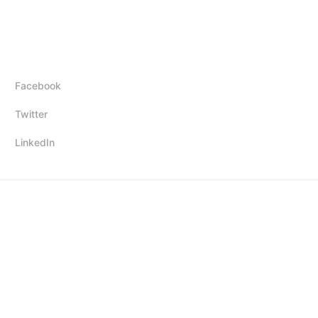
Follow Us
Facebook
Twitter
LinkedIn
© [2024] · designed by ·
the dynamic space