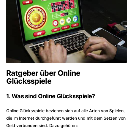
Ratgeber über Online
Glücksspiele
1. Was sind Online Glücksspiele?
Online Glücksspiele beziehen sich auf alle Arten von Spielen,
die im Internet durchgeführt werden und mit dem Setzen von
Geld verbunden sind. Dazu gehören: