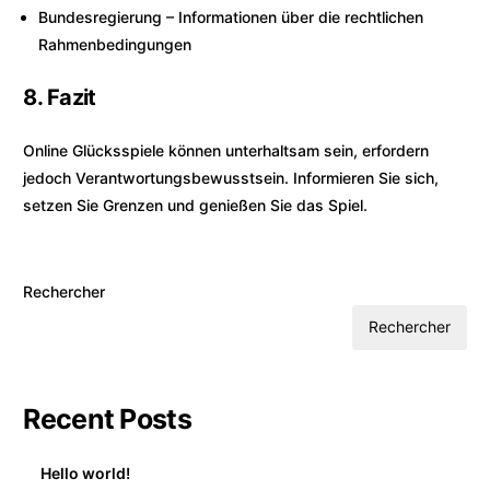
Bundesregierung
– Informationen über die rechtlichen
Rahmenbedingungen
8. Fazit
Online Glücksspiele können unterhaltsam sein, erfordern
jedoch Verantwortungsbewusstsein. Informieren Sie sich,
setzen Sie Grenzen und genießen Sie das Spiel.
Rechercher
Rechercher
Recent Posts
Hello world!