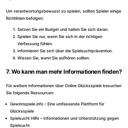
Um verantwortungsbewusst zu spielen, sollten Spieler einige
Richtlinien befolgen:
Setzen Sie ein Budget und halten Sie sich daran.
Spielen Sie nur, wenn Sie sich in der richtigen
Verfassung fühlen.
Informieren Sie sich über die Spielsuchtprävention.
Wissen Sie, wann Sie aufhören sollten.
7. Wo kann man mehr Informationen finden?
Für weitere Informationen über Online Glücksspiele besuchen
Sie folgende Ressourcen:
Gewinnspiele.info
– Eine umfassende Plattform für
Glücksspiele
Spielsucht Hilfe
– Informationen und Unterstützung gegen
Spielsucht