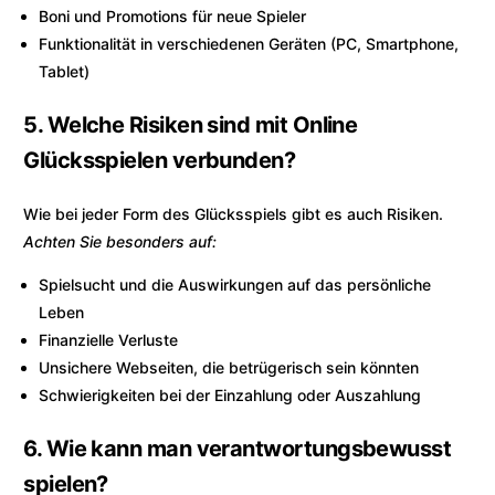
Boni und Promotions für neue Spieler
Funktionalität in verschiedenen Geräten (PC, Smartphone,
Tablet)
5. Welche Risiken sind mit Online
Glücksspielen verbunden?
Wie bei jeder Form des Glücksspiels gibt es auch Risiken.
Achten Sie besonders auf:
Spielsucht und die Auswirkungen auf das persönliche
Leben
Finanzielle Verluste
Unsichere Webseiten, die betrügerisch sein könnten
Schwierigkeiten bei der Einzahlung oder Auszahlung
6. Wie kann man verantwortungsbewusst
spielen?