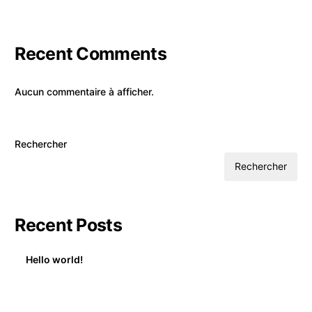
Recent Comments
Aucun commentaire à afficher.
Rechercher
Rechercher
Recent Posts
Hello world!