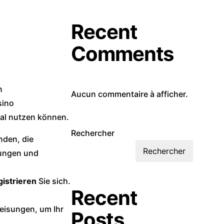
Recent
Comments
n
Aucun commentaire à afficher.
sino
imal nutzen können.
Rechercher
nden, die
Rechercher
ungen und
gistrieren
Sie sich.
Recent
weisungen, um Ihr
Posts