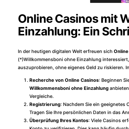
Online Casinos mit
Einzahlung: Ein Schri
In der heutigen digitalen Welt erfreuen sich
Online
(*)Willkommensboni ohne Einzahlung interessiert, 
auszuprobieren, ohne eigenes Geld zu riskieren. In
Recherche von Online Casinos
: Beginnen Si
Willkommensboni ohne Einzahlung
anbieten
Vergleiche.
Registrierung
: Nachdem Sie ein geeignetes
Tragen Sie Ihre persönlichen Daten in das An
Überprüfung Ihres Kontos
: Viele Casinos er
Konto zu verifizieren. Dies kann häufig dur