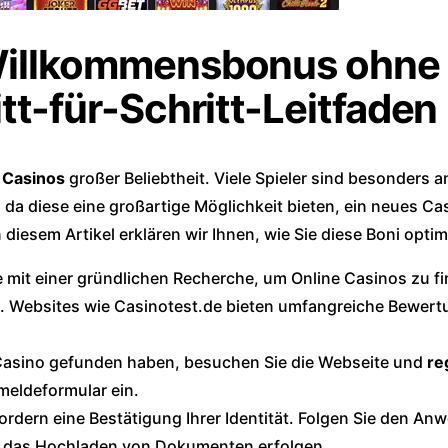
 Willkommensbonus ohne
tt-für-Schritt-Leitfaden
 Casinos
großer Beliebtheit. Viele Spieler sind besonders a
da diese eine großartige Möglichkeit bieten, ein neues Ca
 diesem Artikel erklären wir Ihnen, wie Sie diese Boni opt
e mit einer gründlichen Recherche, um Online Casinos zu fi
. Websites wie
Casinotest.de
bieten umfangreiche Bewert
 Casino gefunden haben, besuchen Sie die Webseite und
re
meldeformular ein.
fordern eine Bestätigung Ihrer Identität. Folgen Sie den An
ch das Hochladen von Dokumenten erfolgen.