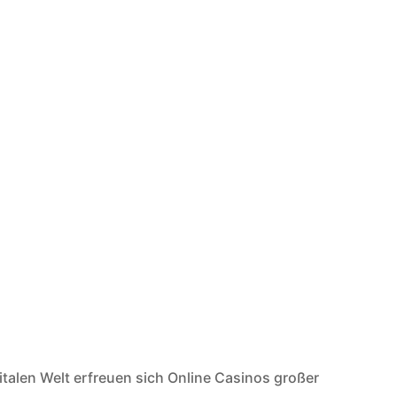
italen Welt erfreuen sich Online Casinos großer