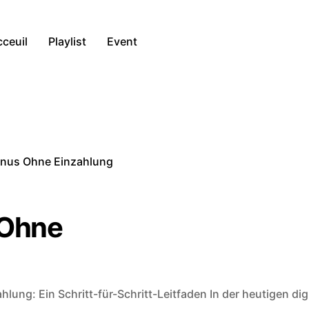
ceuil
Playlist
Event
onus Ohne Einzahlung
 Ohne
ng: Ein Schritt-für-Schritt-Leitfaden In der heutigen dig