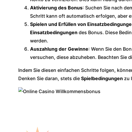
Aktivierung des Bonus
: Suchen Sie nach dem
Schritt kann oft automatisch erfolgen, aber e
Spielen und Erfüllen von Einsatzbedingung
Einsatzbedingungen
des Bonus. Diese Bedin
werden.
Auszahlung der Gewinne
: Wenn Sie den Bon
versuchen, diese abzuheben. Beachten Sie d
Indem Sie diesen einfachen Schritte folgen, könne
Denken Sie daran, stets die
Spielbedingungen
zu 