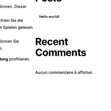
können. Dieser
Hello world!
chten Sie die
m Spielen gelesen
Recent
können Sie
o.
Comments
lung
profitieren.
Aucun commentaire à afficher.
Follow Us