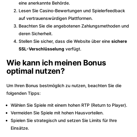
eine anerkannte Behörde.
Lesen Sie Casino-Bewertungen und Spielerfeedback
auf vertrauenswürdigen Plattformen.
Beachten Sie die angebotenen Zahlungsmethoden und
deren Sicherheit.
Stellen Sie sicher, dass die Website über eine
sichere
SSL-Verschlüsselung
verfügt.
Wie kann ich meinen Bonus
optimal nutzen?
Um Ihren Bonus bestmöglich zu nutzen, beachten Sie die
folgenden Tipps:
Wählen Sie Spiele mit einem hohen RTP (Return to Player).
Vermeiden Sie Spiele mit hohen Hausvorteilen.
Spielen Sie strategisch und setzen Sie Limits für Ihre
Einsätze.