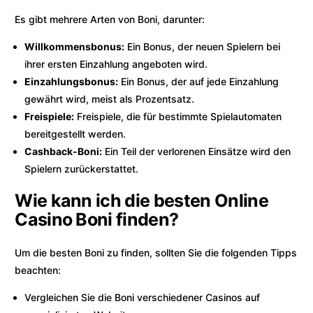
Es gibt mehrere Arten von Boni, darunter:
Willkommensbonus:
Ein Bonus, der neuen Spielern bei
ihrer ersten Einzahlung angeboten wird.
Einzahlungsbonus:
Ein Bonus, der auf jede Einzahlung
gewährt wird, meist als Prozentsatz.
Freispiele:
Freispiele, die für bestimmte Spielautomaten
bereitgestellt werden.
Cashback-Boni:
Ein Teil der verlorenen Einsätze wird den
Spielern zurückerstattet.
Wie kann ich die besten Online
Casino Boni finden?
Um die besten Boni zu finden, sollten Sie die folgenden Tipps
beachten:
Vergleichen Sie die Boni verschiedener Casinos auf