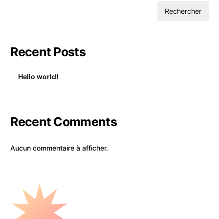
Rechercher
Recent Posts
Hello world!
Recent Comments
Aucun commentaire à afficher.