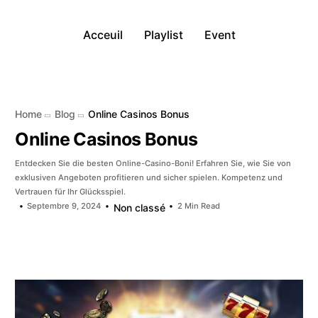
Acceuil
Playlist
Event
Home
Blog
Online Casinos Bonus
Online Casinos Bonus
Entdecken Sie die besten Online-Casino-Boni! Erfahren Sie, wie Sie von
exklusiven Angeboten profitieren und sicher spielen. Kompetenz und
Vertrauen für Ihr Glücksspiel.
Septembre 9, 2024
2 Min Read
Non classé