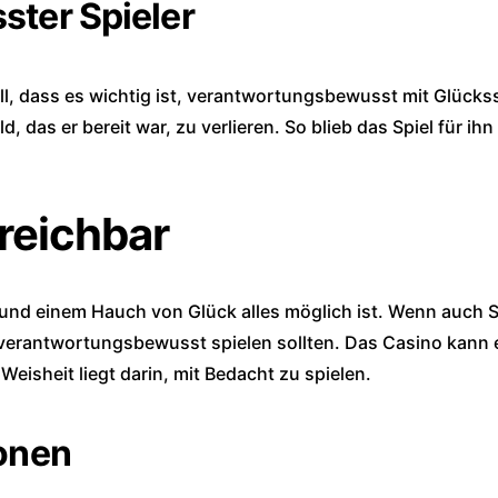
ter Spieler
ll, dass es wichtig ist, verantwortungsbewusst mit Glück
, das er bereit war, zu verlieren. So blieb das Spiel für ihn
rreichbar
 und einem Hauch von Glück alles möglich ist. Wenn auch S
 verantwortungsbewusst spielen sollten. Das Casino kann 
Weisheit liegt darin, mit Bedacht zu spielen.
onen