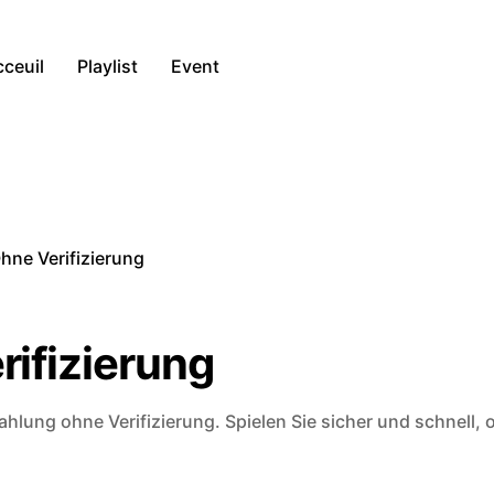
ceuil
Playlist
Event
hne Verifizierung
ifizierung
ahlung ohne Verifizierung. Spielen Sie sicher und schnel
d