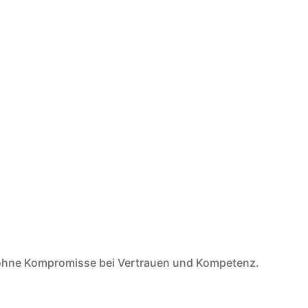
l, ohne Kompromisse bei Vertrauen und Kompetenz.