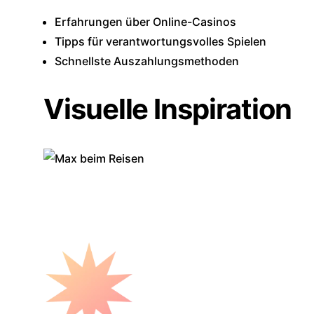
Erfahrungen über Online-Casinos
Tipps für verantwortungsvolles Spielen
Schnellste Auszahlungsmethoden
Visuelle Inspiration