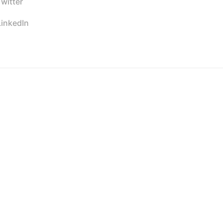
Twitter
LinkedIn