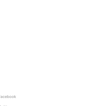
Follow Us
Facebook