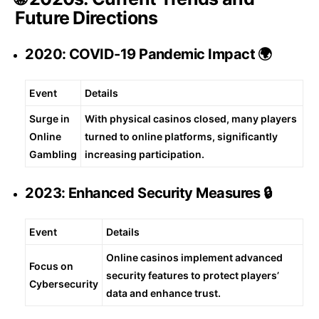
Future Directions
2020: COVID-19 Pandemic Impact 🌍
Event
Details
Surge in
With physical casinos closed, many players
Online
turned to online platforms, significantly
Gambling
increasing participation.
2023: Enhanced Security Measures 🔒
Event
Details
Online casinos implement advanced
Focus on
security features to protect players’
Cybersecurity
data and enhance trust.