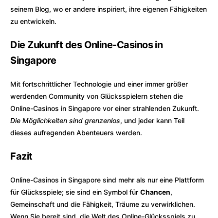
seinem
Blog
, wo er andere inspiriert, ihre eigenen Fähigkeiten
zu entwickeln.
Die Zukunft des Online-Casinos in
Singapore
Mit fortschrittlicher Technologie und einer immer größer
werdenden Community von Glücksspielern stehen die
Online-Casinos in Singapore vor einer strahlenden Zukunft.
Die Möglichkeiten sind grenzenlos
, und jeder kann Teil
dieses aufregenden Abenteuers werden.
Fazit
Online-Casinos in Singapore sind mehr als nur eine Plattform
für Glücksspiele; sie sind ein Symbol für
Chancen
,
Gemeinschaft und die Fähigkeit, Träume zu verwirklichen.
Wenn Sie bereit sind, die Welt des Online-Glücksspiels zu