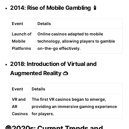
2014: Rise of Mobile Gambling 📱
Event
Details
Launch of
Online casinos adapted to mobile
Mobile
technology, allowing players to gamble
Platforms
on-the-go effectively.
2018: Introduction of Virtual and
Augmented Reality 🥽
Event
Details
VR and
The first VR casinos began to emerge,
AR
providing an immersive gaming experience
Casinos
for players.
🌐 2020s: Current Trends and