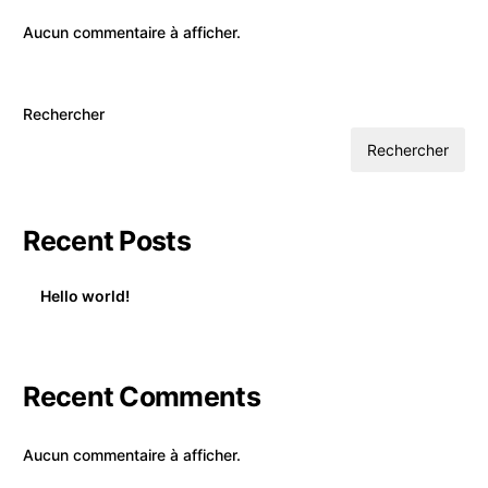
Aucun commentaire à afficher.
Rechercher
Rechercher
Recent Posts
Hello world!
Recent Comments
Aucun commentaire à afficher.