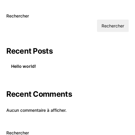
Rechercher
Rechercher
Recent Posts
Hello world!
Recent Comments
Aucun commentaire à afficher.
Rechercher