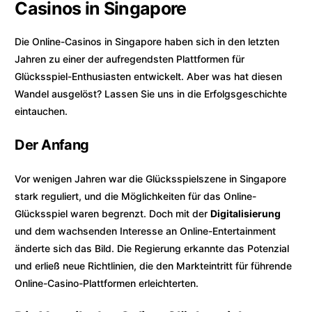
Casinos in Singapore
Die Online-Casinos in Singapore haben sich in den letzten
Jahren zu einer der aufregendsten Plattformen für
Glücksspiel-Enthusiasten entwickelt. Aber was hat diesen
Wandel ausgelöst? Lassen Sie uns in die Erfolgsgeschichte
eintauchen.
Der Anfang
Vor wenigen Jahren war die Glücksspielszene in Singapore
stark reguliert, und die Möglichkeiten für das Online-
Glücksspiel waren begrenzt. Doch mit der
Digitalisierung
und dem wachsenden Interesse an Online-Entertainment
änderte sich das Bild. Die Regierung erkannte das Potenzial
und erließ neue Richtlinien, die den Markteintritt für führende
Online-Casino-Plattformen erleichterten.