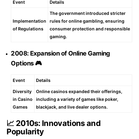
Event
Details
The government introduced stricter
Implementation
rules for online gambling, ensuring
of Regulations
consumer protection and responsible
gaming.
2008: Expansion of Online Gaming
Options 🎮
Event
Details
Diversity
Online casinos expanded their offerings,
in Casino
including a variety of games like poker,
Games
blackjack, and live dealer options.
📈 2010s: Innovations and
Popularity