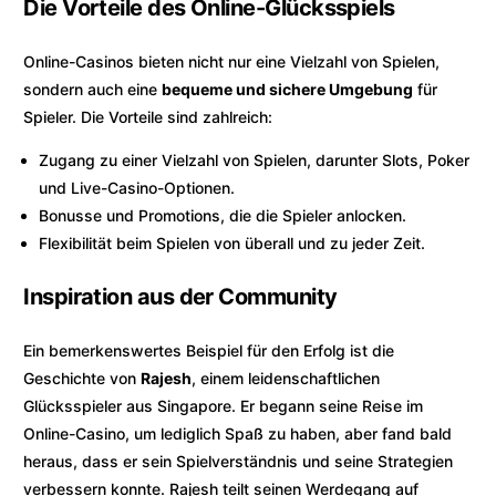
Die Vorteile des Online-Glücksspiels
Online-Casinos bieten nicht nur eine Vielzahl von Spielen,
sondern auch eine
bequeme und sichere Umgebung
für
Spieler. Die Vorteile sind zahlreich:
Zugang zu einer Vielzahl von Spielen, darunter Slots, Poker
und Live-Casino-Optionen.
Bonusse und Promotions, die die Spieler anlocken.
Flexibilität beim Spielen von überall und zu jeder Zeit.
Inspiration aus der Community
Ein bemerkenswertes Beispiel für den Erfolg ist die
Geschichte von
Rajesh
, einem leidenschaftlichen
Glücksspieler aus Singapore. Er begann seine Reise im
Online-Casino, um lediglich Spaß zu haben, aber fand bald
heraus, dass er sein Spielverständnis und seine Strategien
verbessern konnte. Rajesh teilt seinen Werdegang auf