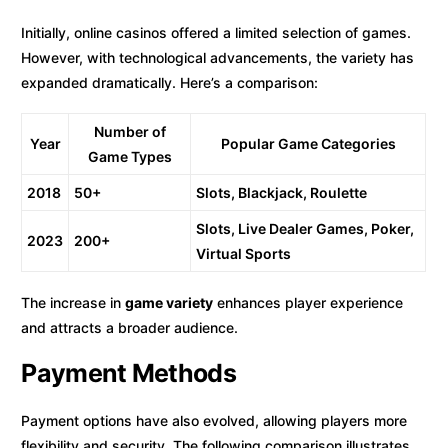
Initially, online casinos offered a limited selection of games.
However, with technological advancements, the variety has
expanded dramatically. Here’s a comparison:
Number of
Year
Popular Game Categories
Game Types
2018
50+
Slots, Blackjack, Roulette
Slots, Live Dealer Games, Poker,
2023
200+
Virtual Sports
The increase in
game variety
enhances player experience
and attracts a broader audience.
Payment Methods
Payment options have also evolved, allowing players more
flexibility and security. The following comparison illustrates