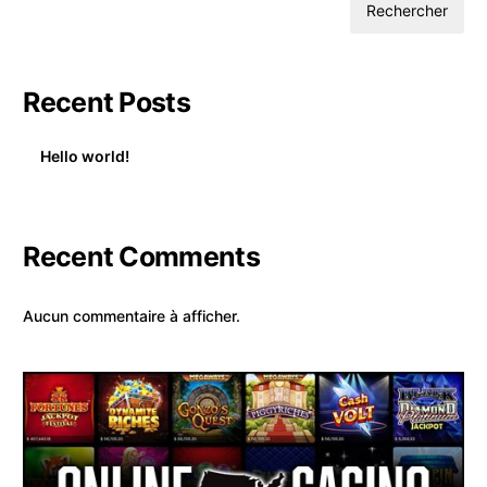
Rechercher
Recent Posts
Hello world!
Recent Comments
Aucun commentaire à afficher.