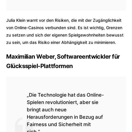
Julia Klein warnt vor den Risiken, die mit der Zugänglichkeit
von Online-Casinos verbunden sind. Es ist wichtig, Grenzen
zu setzen und sich der eigenen Spielgewohnheiten bewusst
zu sein, um das Risiko einer Abhängigkeit zu minimieren.
Maximilian Weber, Softwareentwickler für
Glücksspiel-Plattformen
„Die Technologie hat das Online-
Spielen revolutioniert, aber sie
bringt auch neue
Herausforderungen in Bezug auf
Fairness und Sicherheit mit
sich.“