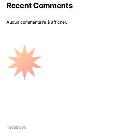
Recent Comments
Aucun commentaire à afficher.
Mounir Elhadj
Follow Us
Facebook