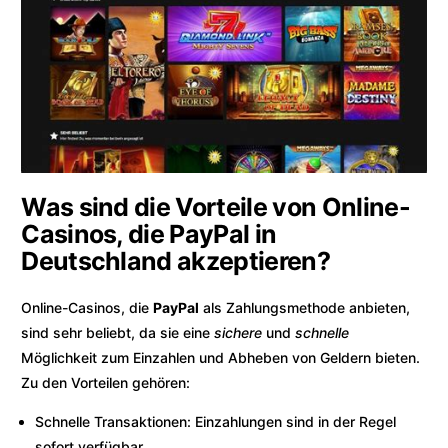
Was sind die Vorteile von Online-
Casinos, die PayPal in
Deutschland akzeptieren?
Online-Casinos, die
PayPal
als Zahlungsmethode anbieten,
sind sehr beliebt, da sie eine
sichere
und
schnelle
Möglichkeit zum Einzahlen und Abheben von Geldern bieten.
Zu den Vorteilen gehören:
Schnelle Transaktionen: Einzahlungen sind in der Regel
sofort verfügbar.