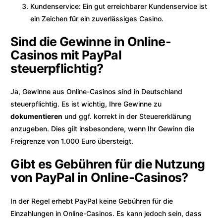
Kundenservice: Ein gut erreichbarer Kundenservice ist
ein Zeichen für ein zuverlässiges Casino.
Sind die Gewinne in Online-
Casinos mit PayPal
steuerpflichtig?
Ja, Gewinne aus Online-Casinos sind in Deutschland
steuerpflichtig. Es ist wichtig, Ihre Gewinne zu
dokumentieren
und ggf. korrekt in der Steuererklärung
anzugeben. Dies gilt insbesondere, wenn Ihr Gewinn die
Freigrenze von 1.000 Euro übersteigt.
Gibt es Gebühren für die Nutzung
von PayPal in Online-Casinos?
In der Regel erhebt PayPal keine Gebühren für die
Einzahlungen in Online-Casinos. Es kann jedoch sein, dass