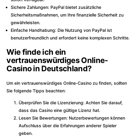
Sichere Zahlungen: PayPal bietet zusätzliche
Sicherheitsmaßnahmen, um Ihre finanzielle Sicherheit zu
gewährleisten.
Einfache Handhabung: Die Nutzung von PayPal ist
benutzerfreundlich und erfordert keine komplexen Schritte.
Wie finde ich ein
vertrauenswürdiges Online-
Casino in Deutschland?
Um ein vertrauenswürdiges Online-Casino zu finden, sollten
Sie folgende Tipps beachten:
Überprüfen Sie die Lizenzierung: Achten Sie darauf,
dass das Casino eine gültige Lizenz hat.
Lesen Sie Bewertungen: Nutzerbewertungen können
Aufschluss über die Erfahrungen anderer Spieler
geben.