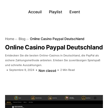
Acceuil
Playlist
Event
Home
Blog
Online Casino Paypal Deutschland
Online Casino Paypal Deutschland
Entdecken Sie die besten Online-Casinos in Deutschland, die PayPal als
sichere Zahlungsmethode anbieten. Erleben Sie zuverlässigen Spielspaß
und schnelle Auszahlungen.
Septembre 9, 2024
2 Min Read
Non classé