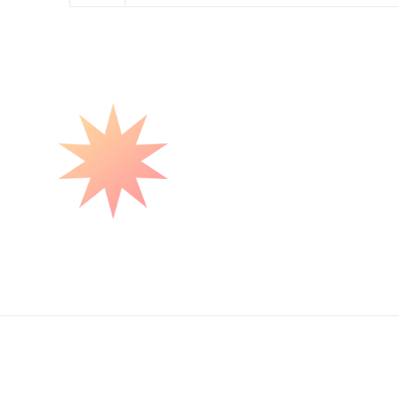
Mounir Elhadj
© [2024] · designed by ·
the dynamic space