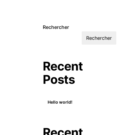
Rechercher
Rechercher
Recent
Posts
Hello world!
Recent