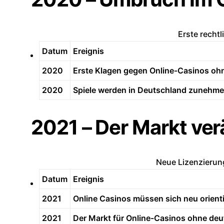
Erste recht
Datum
Ereignis
2020
Erste Klagen gegen Online-Casinos ohn
2020
Spiele werden in Deutschland zunehmend 
2021 – Der Markt ver
Neue Lizenzierun
Datum
Ereignis
2021
Online Casinos müssen sich neu orient
2021
Der Markt für Online-Casinos ohne deuts