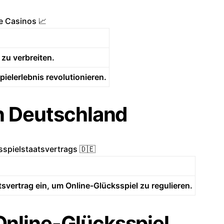
e Casinos 📈
 zu verbreiten.
ielerlebnis revolutionieren.
in Deutschland
spielstaatsvertrags 🇩🇪
svertrag ein, um Online-Glücksspiel zu regulieren.
nline-Glücksspiel