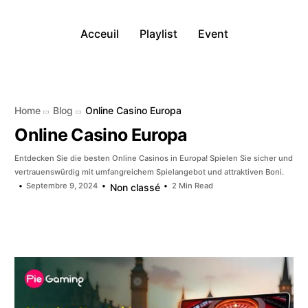
Acceuil
Playlist
Event
Home
Blog
Online Casino Europa
Online Casino Europa
Entdecken Sie die besten Online Casinos in Europa! Spielen Sie sicher und
vertrauenswürdig mit umfangreichem Spielangebot und attraktiven Boni.
Septembre 9, 2024
2 Min Read
Non classé