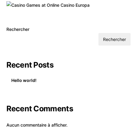
Rechercher
Rechercher
Recent Posts
Hello world!
Recent Comments
Aucun commentaire à afficher.