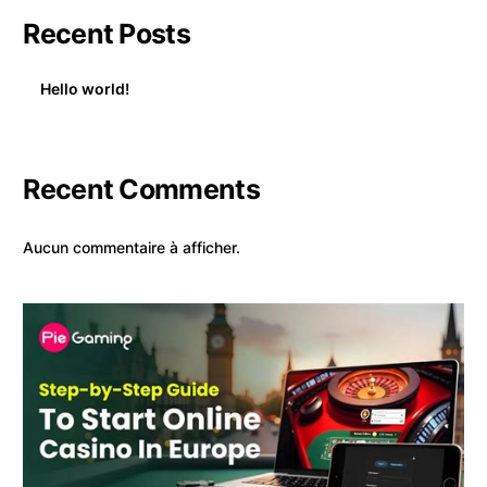
Recent Posts
Hello world!
Recent Comments
Aucun commentaire à afficher.