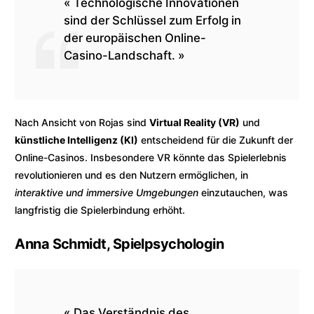
« Technologische Innovationen
sind der Schlüssel zum Erfolg in
der europäischen Online-
Casino-Landschaft. »
Nach Ansicht von Rojas sind
Virtual Reality (VR)
und
künstliche Intelligenz (KI)
entscheidend für die Zukunft der
Online-Casinos. Insbesondere VR könnte das Spielerlebnis
revolutionieren und es den Nutzern ermöglichen, in
interaktive und immersive Umgebungen
einzutauchen, was
langfristig die Spielerbindung erhöht.
Anna Schmidt, Spielpsychologin
« Das Verständnis des