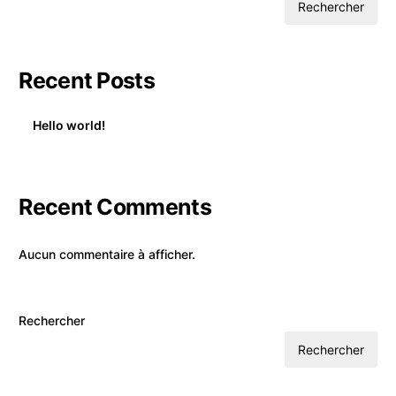
Rechercher
Recent Posts
Hello world!
Recent Comments
Aucun commentaire à afficher.
Rechercher
Rechercher