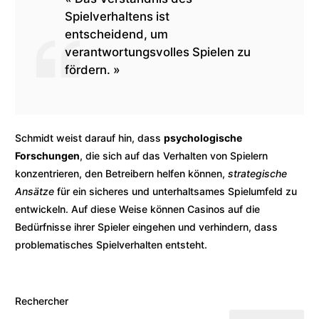
Spielverhaltens ist
entscheidend, um
verantwortungsvolles Spielen zu
fördern. »
Schmidt weist darauf hin, dass
psychologische
Forschungen
, die sich auf das Verhalten von Spielern
konzentrieren, den Betreibern helfen können,
strategische
Ansätze
für ein sicheres und unterhaltsames Spielumfeld zu
entwickeln. Auf diese Weise können Casinos auf die
Bedürfnisse ihrer Spieler eingehen und verhindern, dass
problematisches Spielverhalten entsteht.
Rechercher