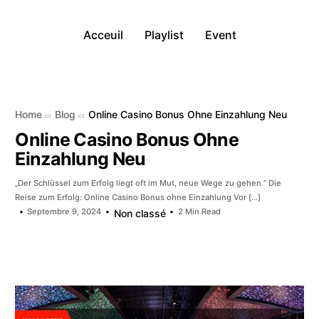
Acceuil
Playlist
Event
Home
Blog
Online Casino Bonus Ohne Einzahlung Neu
Online Casino Bonus Ohne
Einzahlung Neu
„Der Schlüssel zum Erfolg liegt oft im Mut, neue Wege zu gehen.“ Die
Reise zum Erfolg: Online Casino Bonus ohne Einzahlung Vor […]
Septembre 9, 2024
2 Min Read
Non classé