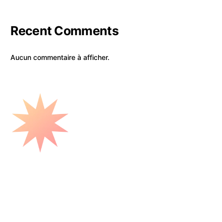
Recent Comments
Aucun commentaire à afficher.
Mounir Elhadj
Follow Us