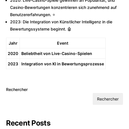
2020: Live-Casino-Spiele gewinnen an Popularität, und
Casino-Bewertungen konzentrieren sich zunehmend auf
Benutzererfahrungen. ⭐
2023: Die Integration von Künstlicher Intelligenz in die
Bewertungssysteme beginnt. 🤖
Jahr
Event
2020
Beliebtheit von Live-Casino-Spielen
2023
Integration von KI in Bewertungsprozesse
Rechercher
Rechercher
Recent Posts