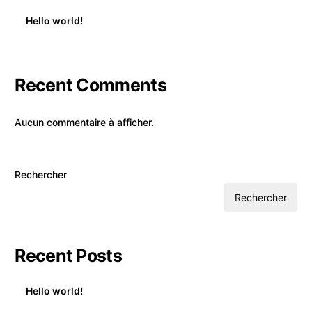
Hello world!
Recent Comments
Aucun commentaire à afficher.
Rechercher
Rechercher
Recent Posts
Hello world!