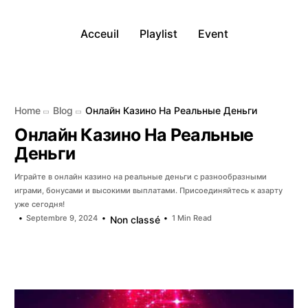
Acceuil
Playlist
Event
Home
Blog
Онлайн Казино На Реальные Деньги
Онлайн Казино На Реальные
Деньги
Играйте в онлайн казино на реальные деньги с разнообразными
играми, бонусами и высокими выплатами. Присоединяйтесь к азарту
уже сегодня!
Septembre 9, 2024
1 Min Read
Non classé