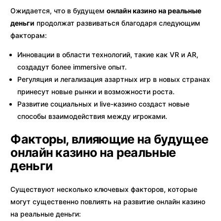
Ожидается, что в будущем
онлайн казино на реальные
деньги
продолжат развиваться благодаря следующим
факторам:
Инновации в области технологий, такие как VR и AR,
создадут более immersive опыт.
Регуляция и легализация азартных игр в новых странах
принесут новые рынки и возможности роста.
Развитие социальных и live-казино создаст новые
способы взаимодействия между игроками.
Факторы, влияющие на будущее
онлайн казино на реальные
деньги
Существуют несколько ключевых факторов, которые
могут существенно повлиять на развитие онлайн казино
на реальные деньги: