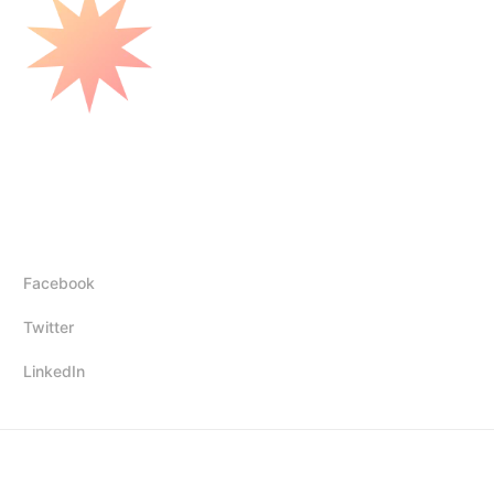
Mounir Elhadj
Follow Us
Facebook
Twitter
LinkedIn
© [2024] · designed by ·
the dynamic space