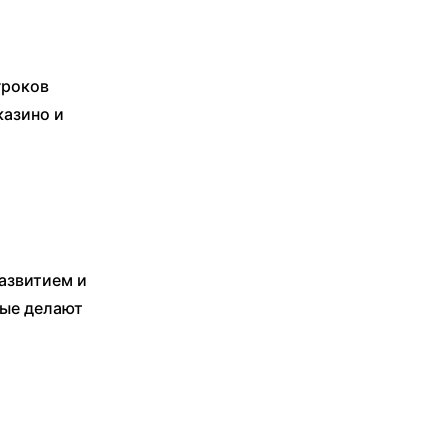
гроков
казино и
азвитием и
рые делают