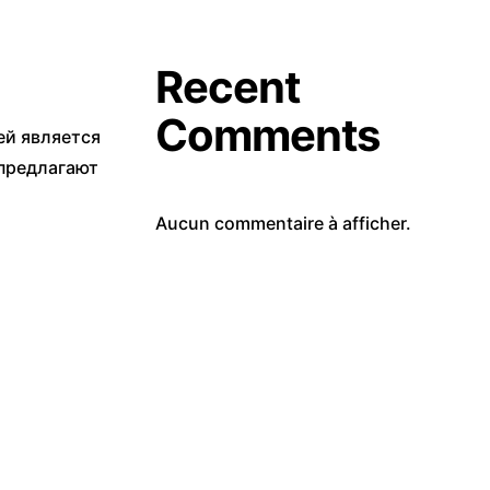
Recent
Comments
ей является
 предлагают
Aucun commentaire à afficher.