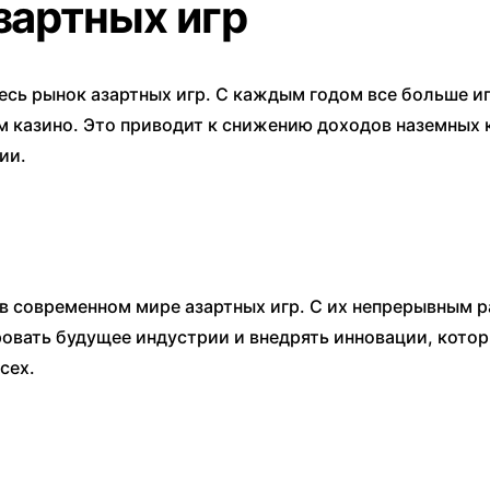
зартных игр
весь рынок азартных игр. С каждым годом все больше и
 казино. Это приводит к снижению доходов наземных 
ии.
в современном мире азартных игр. С их непрерывным р
овать будущее индустрии и внедрять инновации, кото
сех.