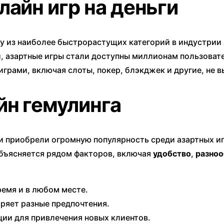
айн игр на деньги
у из наиболее быстрорастущих категорий в индустрии 
, азартные игры стали доступны миллионам пользоват
грами, включая слоты, покер, блэкджек и другие, не в
йн гемулинга
ги приобрели огромную популярность среди азартных и
объясняется рядом факторов, включая
удобство
,
разноо
ремя и в любом месте.
ряет разные предпочтения.
ии для привлечения новых клиентов.