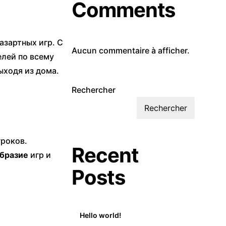
Comments
азартных игр. С
Aucun commentaire à afficher.
елей по всему
ыходя из дома.
Rechercher
Rechercher
гроков.
Recent
бразие
игр и
Posts
Hello world!