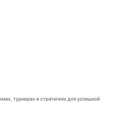
рмах, турнирах и стратегиях для успешной