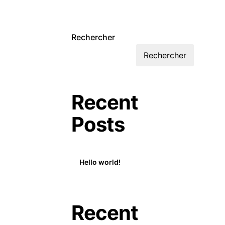
Rechercher
Rechercher
Recent
Posts
Hello world!
Recent