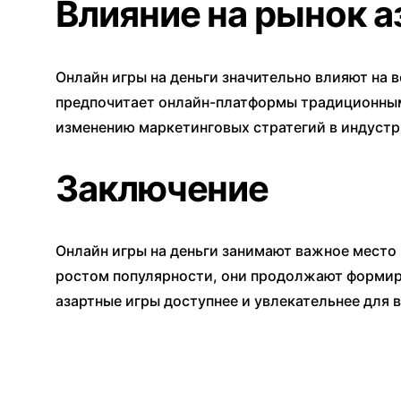
Влияние на рынок а
Онлайн игры на деньги значительно влияют на 
предпочитает онлайн-платформы традиционным
изменению маркетинговых стратегий в индустр
Заключение
Онлайн игры на деньги занимают важное место 
ростом популярности, они продолжают формир
азартные игры доступнее и увлекательнее для в