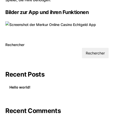
Bilder zur App und ihren Funktionen
Rechercher
Rechercher
Recent Posts
Hello world!
Recent Comments