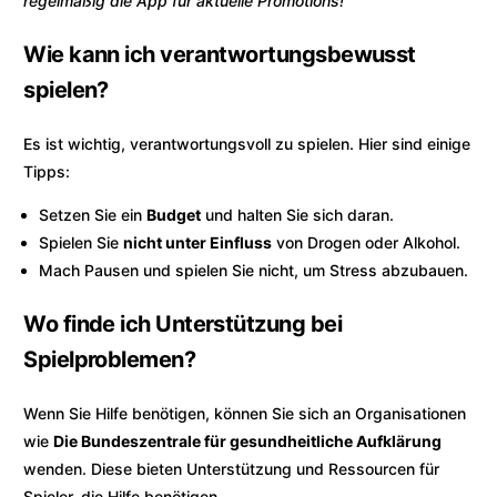
regelmäßig die App für aktuelle Promotions!
Wie kann ich verantwortungsbewusst
spielen?
Es ist wichtig, verantwortungsvoll zu spielen. Hier sind einige
Tipps:
Setzen Sie ein
Budget
und halten Sie sich daran.
Spielen Sie
nicht unter Einfluss
von Drogen oder Alkohol.
Mach Pausen und spielen Sie nicht, um Stress abzubauen.
Wo finde ich Unterstützung bei
Spielproblemen?
Wenn Sie Hilfe benötigen, können Sie sich an Organisationen
wie
Die Bundeszentrale für gesundheitliche Aufklärung
wenden. Diese bieten Unterstützung und Ressourcen für
Spieler, die Hilfe benötigen.