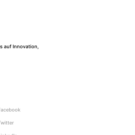
s auf Innovation,
Follow Us
Facebook
Twitter