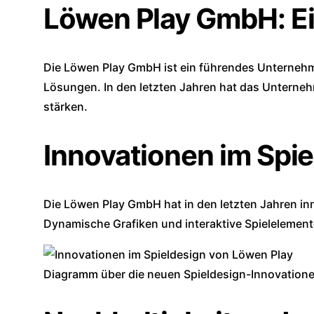
Löwen Play GmbH: Ei
Die Löwen Play GmbH ist ein führendes Unternehm
Lösungen. In den letzten Jahren hat das Unterneh
stärken.
Innovationen im Spie
Die Löwen Play GmbH hat in den letzten Jahren in
Dynamische Grafiken und interaktive Spielelemente
Diagramm über die neuen Spieldesign-Innovatione