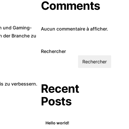
Comments
en und Gaming-
Aucun commentaire à afficher.
n der Branche zu
Rechercher
Rechercher
is zu verbessern.
Recent
Posts
Hello world!