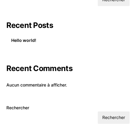
Recent Posts
Hello world!
Recent Comments
Aucun commentaire à afficher.
Rechercher
Rechercher