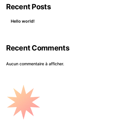
Recent Posts
Hello world!
Recent Comments
Aucun commentaire à afficher.
Mounir Elhadj