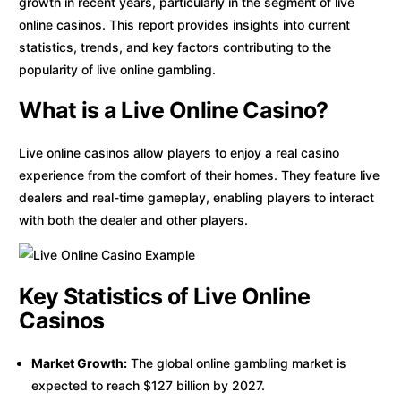
growth in recent years, particularly in the segment of live
online casinos. This report provides insights into current
statistics, trends, and key factors contributing to the
popularity of live online gambling.
What is a Live Online Casino?
Live online casinos allow players to enjoy a real casino
experience from the comfort of their homes. They feature live
dealers and real-time gameplay, enabling players to interact
with both the dealer and other players.
Key Statistics of Live Online
Casinos
Market Growth:
The global online gambling market is
expected to reach $127 billion by 2027.