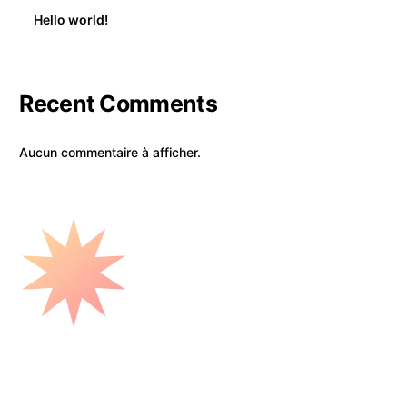
Hello world!
Recent Comments
Aucun commentaire à afficher.
Mounir Elhadj