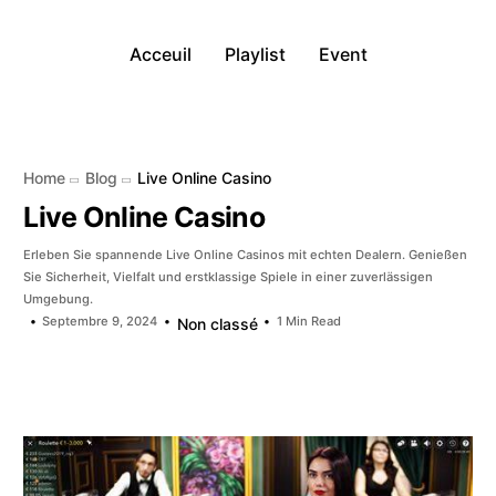
Acceuil
Playlist
Event
Home
Blog
Live Online Casino
Live Online Casino
Erleben Sie spannende Live Online Casinos mit echten Dealern. Genießen
Sie Sicherheit, Vielfalt und erstklassige Spiele in einer zuverlässigen
Umgebung.
Septembre 9, 2024
1 Min Read
Non classé