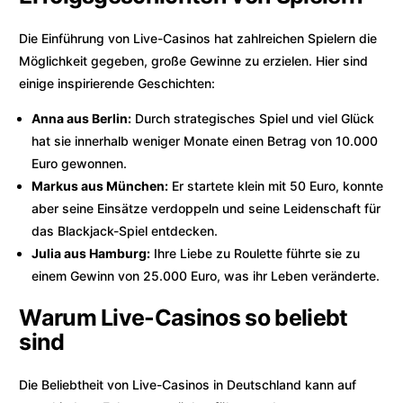
Die Einführung von Live-Casinos hat zahlreichen Spielern die
Möglichkeit gegeben, große Gewinne zu erzielen. Hier sind
einige inspirierende Geschichten:
Anna aus Berlin:
Durch strategisches Spiel und viel Glück
hat sie innerhalb weniger Monate einen Betrag von 10.000
Euro gewonnen.
Markus aus München:
Er startete klein mit 50 Euro, konnte
aber seine Einsätze verdoppeln und seine Leidenschaft für
das Blackjack-Spiel entdecken.
Julia aus Hamburg:
Ihre Liebe zu Roulette führte sie zu
einem Gewinn von 25.000 Euro, was ihr Leben veränderte.
Warum Live-Casinos so beliebt
sind
Die Beliebtheit von Live-Casinos in Deutschland kann auf