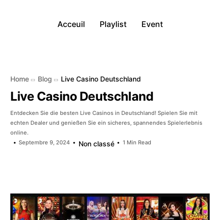
Acceuil
Playlist
Event
Home
Blog
Live Casino Deutschland
Live Casino Deutschland
Entdecken Sie die besten Live Casinos in Deutschland! Spielen Sie mit
echten Dealer und genießen Sie ein sicheres, spannendes Spielerlebnis
online.
Septembre 9, 2024
1 Min Read
Non classé